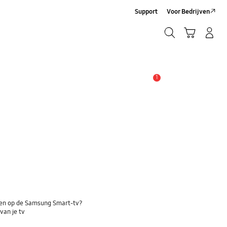
Support
Voor Bedrijven
Zoeken
Winkelwagen
Inloggen/Account maken
Zoeken
1
MELDINGEN
ken op de Samsung Smart-tv?
van je tv