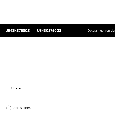
UE43KS7500S
UE43KS7500S
Oplossingen en tip
Filteren
Accessoires