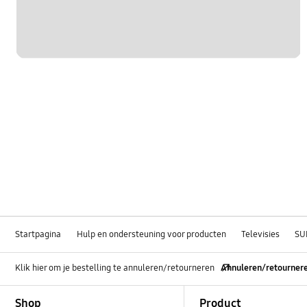
Startpagina
Hulp en ondersteuning voor producten
Televisies
SU
Klik hier om je bestelling te annuleren/retourneren
Annuleren/retourner
Footer Navigation
Shop
Product