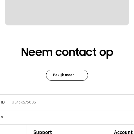
Neem contact op
Bekijk meer
HD
UE43KS7500S
en
Support
Account