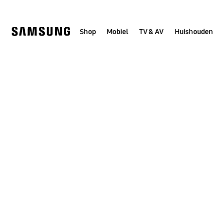
Skip
to
content
Shop
Mobiel
TV & AV
Huishouden