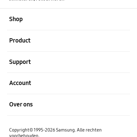
Open
Footer Navigation
Shop
Open
Product
Open
Support
Open
Account
Open
Over ons
Copyright© 1995-2026 Samsung. Alle rechten
voorbehouden.