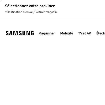
Skip
Sélectionnez votre province
to
content
*Destination d'envoi / Retrait magasin
Magasiner
Mobilité
TV et AV
Élec