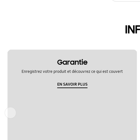
tableau
IN
OT_Others
Garantie
Enregistrez votre produit et découvrez ce qui est couvert
EN SAVOIR PLUS
Précédent