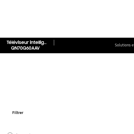
Téléviseur intelligent QLED 4K Q60A 2021 de 70 po
Solutions e
QN70Q60AAV
Filtrer