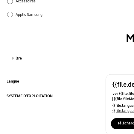
Accessoires
Applis Samsung
Caractéristiques
M
Comment utiliser
Firmware / logiciel
Filtre
Installation / Connection
TV_autres
Langue
{{file.d
Cliquez pour agrandir
ver {{file.fi
audio
SYSTÈME D'EXPLOITATION
{{file.fileM
Cliquez pour agrandir
{{file.lang
canal
{{file.lang
médias
Téléchar
réseau