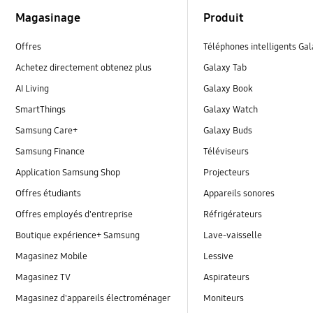
Footer Navigation
Magasinage
Produit
Offres
Téléphones intelligents Ga
Achetez directement obtenez plus
Galaxy Tab
AI Living
Galaxy Book
SmartThings
Galaxy Watch
Samsung Care+
Galaxy Buds
Samsung Finance
Téléviseurs
Application Samsung Shop
Projecteurs
Offres étudiants
Appareils sonores
Offres employés d'entreprise
Réfrigérateurs
Boutique expérience+ Samsung
Lave-vaisselle
Magasinez Mobile
Lessive
Magasinez TV
Aspirateurs
Magasinez d'appareils électroménager
Moniteurs