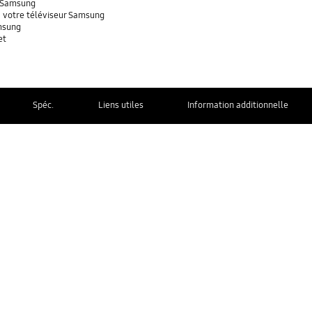
r Samsung
 votre téléviseur Samsung
amsung
et
Spéc.
Liens utiles
Information additionnelle
NOUS
JOINDRE