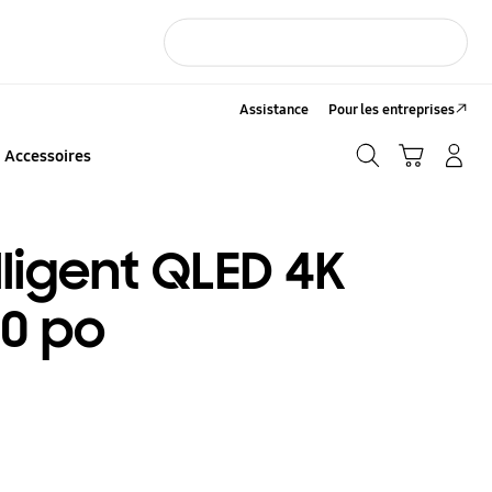
Assistance
Pour les entreprises
Recherche
Panier
CONNEXION/Inscription
Accessoires
Recherche
lligent QLED 4K
70 po