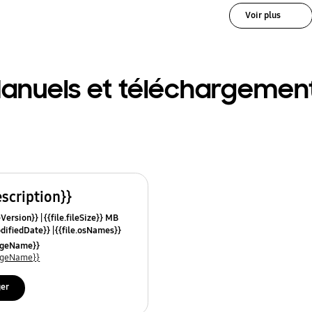
Voir plus
anuels et téléchargemen
escription}}
leVersion}}
{{file.fileSize}} MB
odifiedDate}}
{{file.osNames}}
uageName}}
uageName}}
ger