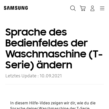
Skip
to
Suchen
Warenkorb
Anmelden
Navigation
content
Sprache des
Bedienfeldes der
Waschmaschine (T-
Serie) ändern
Letztes Update :
10.09.2021
In diesem Hilfe-Video zeigen wir dir, wie du die
Sprache deiner Waschmaschine der T-Serie