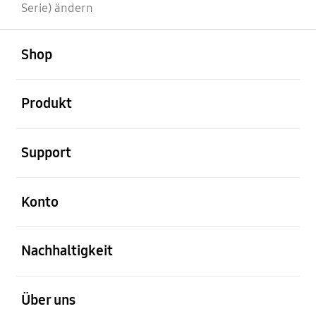
Serie) ändern
öffnen
Footer Navigation
Shop
öffnen
Produkt
öffnen
Support
öffnen
Konto
öffnen
Nachhaltigkeit
öffnen
Über uns