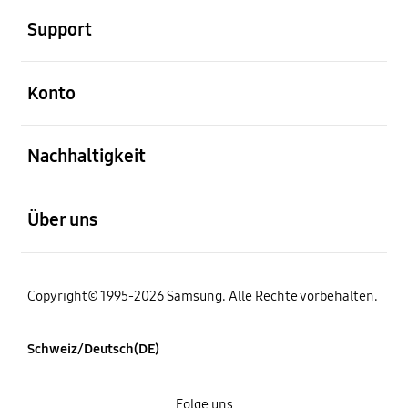
Support
öffnen
Konto
öffnen
Nachhaltigkeit
öffnen
Über uns
Copyright© 1995-2026 Samsung. Alle Rechte vorbehalten.
Schweiz/Deutsch(DE)
Folge uns