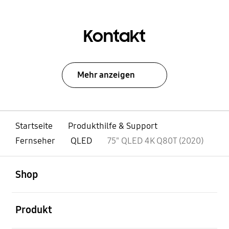
Kontakt
Mehr anzeigen
Startseite
Produkthilfe & Support
Fernseher
QLED
75" QLED 4K Q80T (2020)
öffnen
Footer Navigation
Shop
öffnen
Produkt
öffnen