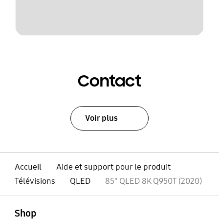
Contact
Voir plus
Accueil
Aide et support pour le produit
Télévisions
QLED
85" QLED 8K Q950T (2020)
ouvert
Footer Navigation
Shop