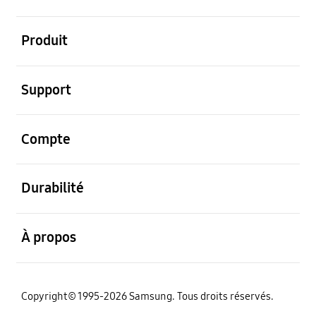
ouvert
Produit
ouvert
Support
ouvert
Compte
ouvert
Durabilité
ouvert
À propos
Copyright© 1995-2026 Samsung. Tous droits réservés.