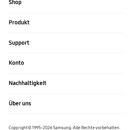
Shop
öffnen
Produkt
öffnen
Support
öffnen
Konto
öffnen
Nachhaltigkeit
öffnen
Über uns
Copyright© 1995-2026 Samsung. Alle Rechte vorbehalten.