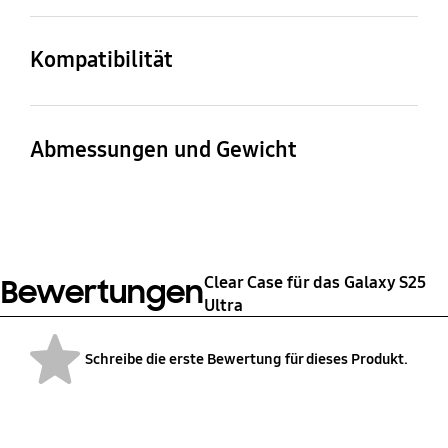
Artikelname
Artikelnummer
Clear Case für das
EF-QS938CTEGWW
Kompatibilität
Galaxy S25 Ultra
Kompatible Modelle
Galaxy S25 Ultra
Abmessungen und Gewicht
Gerätemaße (B x H x T)
Gewicht
79,8 x 164,6 x 11,5 mm
20 g
Clear Case für das Galaxy S25
Bewertungen
Ultra
Schreibe die erste Bewertung für dieses Produkt.
bazaarvoice Certification Label