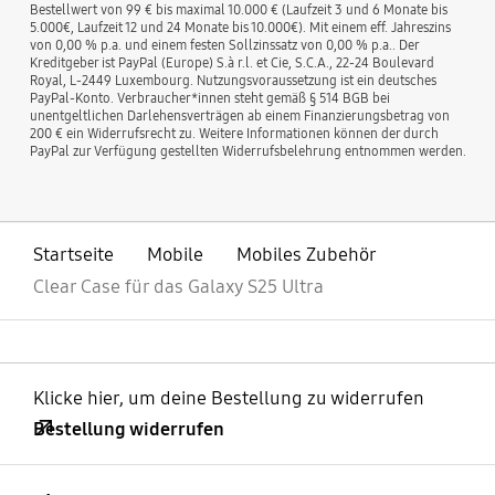
Bestellwert von 99 € bis maximal 10.000 € (Laufzeit 3 und 6 Monate bis
5.000€, Laufzeit 12 und 24 Monate bis 10.000€). Mit einem eff. Jahreszins
von 0,00 % p.a. und einem festen Sollzinssatz von 0,00 % p.a.. Der
Kreditgeber ist PayPal (Europe) S.à r.l. et Cie, S.C.A., 22-24 Boulevard
Royal, L-2449 Luxembourg. Nutzungsvoraussetzung ist ein deutsches
PayPal-Konto. Verbraucher*innen steht gemäß § 514 BGB bei
unentgeltlichen Darlehensverträgen ab einem Finanzierungsbetrag von
200 € ein Widerrufsrecht zu. Weitere Informationen können der durch
PayPal zur Verfügung gestellten Widerrufsbelehrung entnommen werden.
Startseite
Mobile
Mobiles Zubehör
Clear Case für das Galaxy S25 Ultra
Klicke hier, um deine Bestellung zu widerrufen
Bestellung widerrufen
öffnen
Footer Navigation