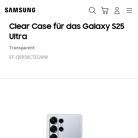
Skip
Skip
to
to
Suchen
Warenkorb
Anmelden
Navigation
content
accessibility
help
Clear Case für das Galaxy S25
Ultra
Transparent
EF-QS938CTEGWW
Cl
C
fü
d
Ga