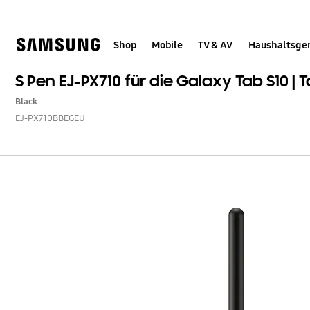
Skip
Skip
to
to
content
accessibility
help
Shop
Mobile
TV & AV
Haushaltsge
S Pen EJ-PX710 für die Galaxy Tab S10 | 
Black
EJ-PX710BBEGEU