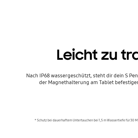
Leicht zu t
Nach IP68 wassergeschützt, steht dir dein S Pe
der Magnethalterung am Tablet befestigen. E
* Schutz bei dauerhaftem Untertauchen bei 1,5 m Wassertiefe für 30 Mi