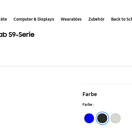
räte
Computer & Displays
Wearables
Zubehör
Back to Sc
Tab S9-Serie
S
Pen
Farbe
EJ-
Farbe :
PX710
für
Blue
Black
Beige
die