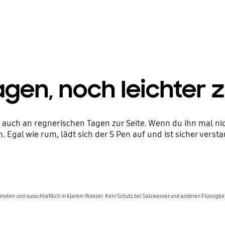
ragen, noch leichter 
n auch an regnerischen Tagen zur Seite. Wenn du ihn mal nic
gal wie rum, lädt sich der S Pen auf und ist sicher verstau
nuten und ausschließlich in klarem Wasser. Kein Schutz bei Salzwasser und anderen Flüssigkei