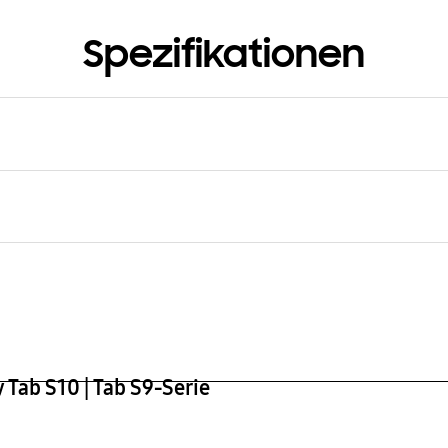
Spezifikationen
cht
g
 Tab S10 | Tab S9-Serie