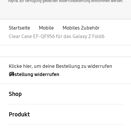
PayPal zur Verfügung gestellten Widerrufsbelehrung entnommen werden.
Startseite
Mobile
Mobiles Zubehör
Clear Case EF-QF956 für das Galaxy Z Fold6
Klicke hier, um deine Bestellung zu widerrufen
Bestellung widerrufen
öffnen
Footer Navigation
Shop
öffnen
Produkt
öffnen