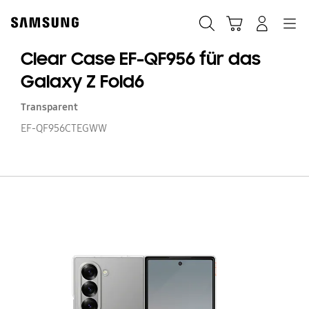
Skip
Skip
to
to
Suchen
Warenkorb
Anmelden
Navigation
content
accessibility
help
Clear Case EF-QF956 für das
Galaxy Z Fold6
Transparent
EF-QF956CTEGWW
Cl
C
EF
QF
fü