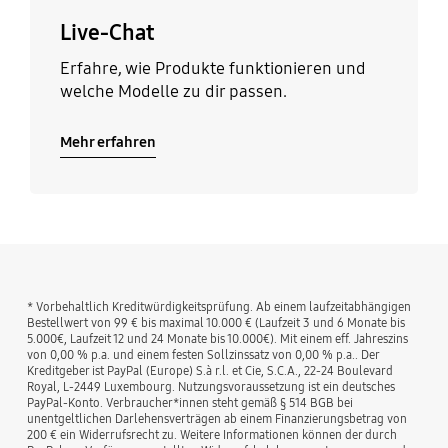
Live-Chat
Erfahre, wie Produkte funktionieren und
welche Modelle zu dir passen.
Mehr erfahren
* Vorbehaltlich Kreditwürdigkeitsprüfung. Ab einem laufzeitabhängigen
Bestellwert von 99 € bis maximal 10.000 € (Laufzeit 3 und 6 Monate bis
5.000€, Laufzeit 12 und 24 Monate bis 10.000€). Mit einem eff. Jahreszins
von 0,00 % p.a. und einem festen Sollzinssatz von 0,00 % p.a.. Der
Kreditgeber ist PayPal (Europe) S.à r.l. et Cie, S.C.A., 22-24 Boulevard
Royal, L-2449 Luxembourg. Nutzungsvoraussetzung ist ein deutsches
PayPal-Konto. Verbraucher*innen steht gemäß § 514 BGB bei
unentgeltlichen Darlehensverträgen ab einem Finanzierungsbetrag von
200 € ein Widerrufsrecht zu. Weitere Informationen können der durch