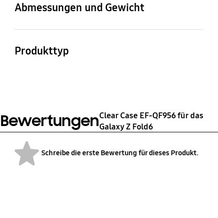
Clear Case
Abmessungen und Gewicht
Gerätemaße (B x H x T)
Gewicht
67,7 x 156,0 x 15,5 mm
27 g
Produkttyp
Smartphone Case
Clear Case EF-QF956 für das
Bewertungen
Galaxy Z Fold6
Schreibe die erste Bewertung für dieses Produkt.
bazaarvoice Certification Label