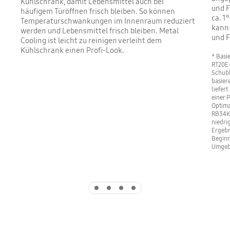
Kühlschrank, damit Lebensmittel auch bei
und F
häufigem Türöffnen frisch bleiben. So können
ca. 1
Temperaturschwankungen im Innenraum reduziert
kann 
werden und Lebensmittel frisch bleiben. Metal
und F
Cooling ist leicht zu reinigen verleiht dem
Kühlschrank einen Profi-Look.
* Basi
RT20E-
Schubl
basier
liefer
einer 
Optima
RB34K6
niedri
Ergebn
Beginn
Umgeb
Indicator 1
Indicator 2
Indicator 3
Indicator 4