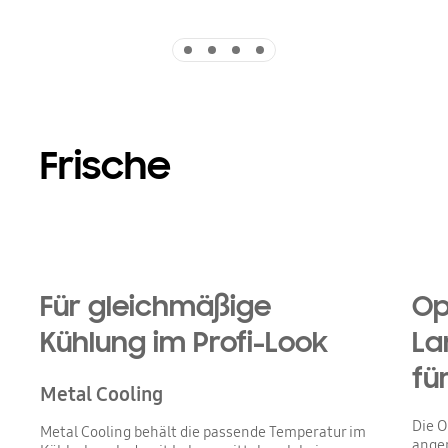
Indicator 1
Indicator 2
Indicator 3
Indicator 4
Frische
Für gleichmäßige
Op
Kühlung im Profi-Look
La
fü
Metal Cooling
Die O
Metal Cooling behält die passende Temperatur im
angep