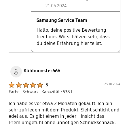
21.06.2024
Samsung Service Team
Hallo, deine positive Bewertung
freut uns. Wir schätzen sehr, dass
du deine Erfahrung hier teilst.
Kühlmonster666
Product Ratings :
23.10.2024
5
Farbe : Schwarz
| Kapazität : 538 L
Ich habe es vor etwa 2 Monaten gekauft. Ich bin
sehr zufrieden mit dem Produkt. Sieht schlicht und
edel aus. Es gibt einem in jeder Hinsicht das
Premiumgefühl ohne unnötigen Schnickschnack.
Es bietet genug Platz für alles und macht das