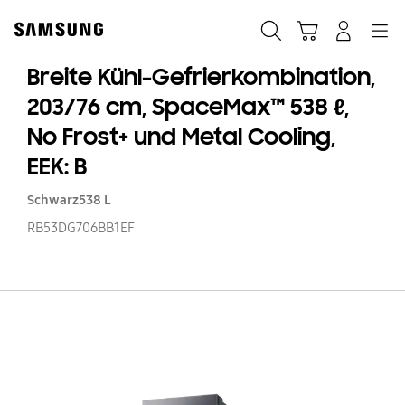
Skip
Skip
to
to
Suchen
Warenkorb
Anmelden
Navigation
content
accessibility
help
Breite Kühl-Gefrierkombination,
203/76 cm, SpaceMax™ 538 ℓ,
No Frost+ und Metal Cooling,
EEK: B
Schwarz
538 L
RB53DG706BB1EF
Br
Kü
Ge