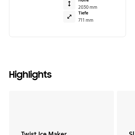
Höhe
2030 mm
Tiefe
711 mm
Highlights
Twist Ice Maker
S