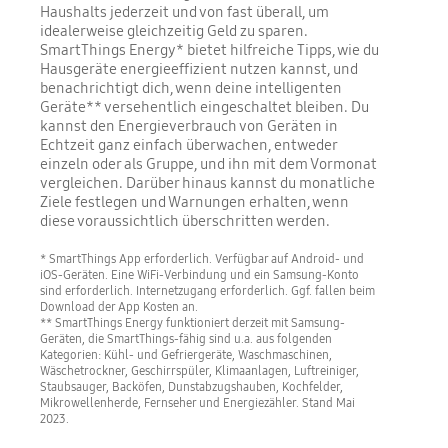
Haushalts jederzeit und von fast überall, um
idealerweise gleichzeitig Geld zu sparen.
SmartThings Energy* bietet hilfreiche Tipps, wie du
Hausgeräte energieeffizient nutzen kannst, und
benachrichtigt dich, wenn deine intelligenten
Geräte** versehentlich eingeschaltet bleiben. Du
kannst den Energieverbrauch von Geräten in
Echtzeit ganz einfach überwachen, entweder
einzeln oder als Gruppe, und ihn mit dem Vormonat
vergleichen. Darüber hinaus kannst du monatliche
Ziele festlegen und Warnungen erhalten, wenn
diese voraussichtlich überschritten werden.
* SmartThings App erforderlich. Verfügbar auf Android- und
iOS-Geräten. Eine WiFi-Verbindung und ein Samsung-Konto
sind erforderlich. Internetzugang erforderlich. Ggf. fallen beim
Download der App Kosten an.
** SmartThings Energy funktioniert derzeit mit Samsung-
Geräten, die SmartThings-fähig sind u.a. aus folgenden
Kategorien: Kühl- und Gefriergeräte, Waschmaschinen,
Wäschetrockner, Geschirrspüler, Klimaanlagen, Luftreiniger,
Staubsauger, Backöfen, Dunstabzugshauben, Kochfelder,
Mikrowellenherde, Fernseher und Energiezähler. Stand Mai
2023.