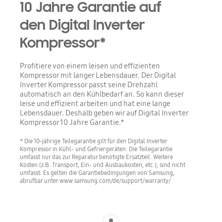
10 Jahre Garantie auf
den Digital Inverter
Kompressor*
Profitiere von einem leisen und effizienten
Kompressor mit langer Lebensdauer. Der Digital
Inverter Kompressor passt seine Drehzahl
automatisch an den Kühlbedarf an. So kann dieser
leise und effizient arbeiten und hat eine lange
Lebensdauer. Deshalb geben wir auf Digital Inverter
Kompressor 10 Jahre Garantie.*
* Die 10-jährige Teilegarantie gilt für den Digital Inverter
Kompressor in Kühl- und Gefriergeräten. Die Teilegarantie
umfasst nur das zur Reparatur benötigte Ersatzteil. Weitere
Kosten (z.B. Transport, Ein- und Ausbaukosten, etc.), sind nicht
umfasst. Es gelten die Garantiebedingungen von Samsung,
abrufbar unter www.samsung.com/de/support/warranty/
Indicator 1