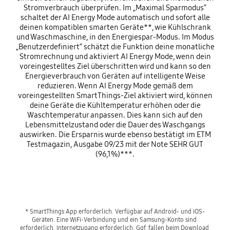
Stromverbrauch überprüfen. Im „Maximal Sparmodus“
schaltet der AI Energy Mode automatisch und sofort alle
deinen kompatiblen smarten Geräte**, wie Kühlschrank
und Waschmaschine, in den Energiespar-Modus. Im Modus
„Benutzerdefiniert“ schätzt die Funktion deine monatliche
Stromrechnung und aktiviert AI Energy Mode, wenn dein
voreingestelltes Ziel überschritten wird und kann so den
Energieverbrauch von Geräten auf intelligente Weise
reduzieren. Wenn AI Energy Mode gemäß dem
voreingestellten SmartThings-Ziel aktiviert wird, können
deine Geräte die Kühltemperatur erhöhen oder die
Waschtemperatur anpassen. Dies kann sich auf den
Lebensmittelzustand oder die Dauer des Waschgangs
auswirken. Die Ersparnis wurde ebenso bestätigt im ETM
Testmagazin, Ausgabe 09/23 mit der Note SEHR GUT
(96,1%)***.
* SmartThings App erforderlich. Verfügbar auf Android- und iOS-
Geräten. Eine WiFi-Verbindung und ein Samsung-Konto sind 
erforderlich. Internetzugang erforderlich. Ggf. fallen beim Download 