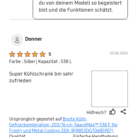
du von deinem Modell so begeistert
bist und die Funktionen schätzt.
Donner
Product Ratings :
20.06.2024
5
Farbe : Silber
| Kapazität : 538 L
Super Kühlschrank bin sehr
play video
zufrieden
Layer popup open
Hilfreich?
thumb
share
Ursprünglich gepostet auf
Breite Kühl-
up
Gefrierkombination, 203/76 cm, SpaceMax™ 538 ℓ, No
Frost+ und Metal Cooling, EEK: B(RB53DG706BS9EF)
Qualität
Einfache Handhabung