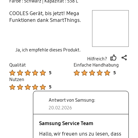
Farbe : Schwarz
| Kapazität : 538 L
COOLES Gerät, bis jetzt! Mega
play video
Funktionen dank SmartThings.
Layer popup open
Ja, ich empfehle dieses Produkt.
Hilfreich?
thumb
share
Qualität
Einfache Handhabung
up
Product Ratings :
Product Ratings :
5
5
Nutzen
Product Ratings :
5
Antwort von Samsung:
20.02.2026
Samsung Service Team
Hallo, wir freuen uns zu lesen, dass