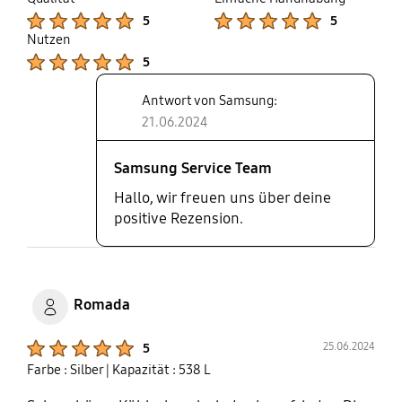
Product Ratings :
Product Ratings :
5
5
Nutzen
Product Ratings :
5
Antwort von Samsung:
21.06.2024
Samsung Service Team
Hallo, wir freuen uns über deine
positive Rezension.
Romada
Product Ratings :
25.06.2024
5
Farbe : Silber
| Kapazität : 538 L