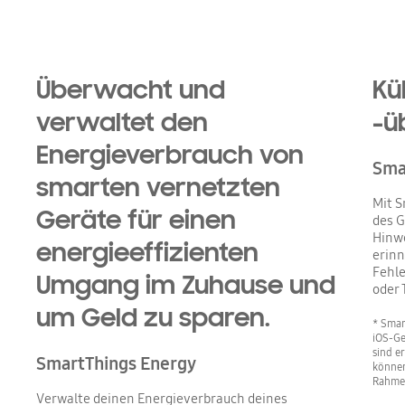
Überwacht und
Kü
verwaltet den
-ü
Energieverbrauch von
Sma
smarten vernetzten
Mit S
Geräte für einen
des G
Hinwe
energieeffizienten
erinn
Fehl
Umgang im Zuhause und
oder 
um Geld zu sparen.
* Smar
iOS-Ge
sind e
SmartThings Energy
können
Rahmen
Verwalte deinen Energieverbrauch deines