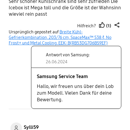
Sehr schöner Kühlschrank sind sehr zufrieden Die
Icebox ist Mega toll und die Größe ist der Wahnsinn
wieviel rein passt
(1)
Hilfreich?
thumb
share
Ursprünglich gepostet auf
Breite Kühl-
up
Gefrierkombination, 203/76 cm, SpaceMax™ 538 ℓ, No
Frost+ und Metal Cooling, EEK: B(RB53DG706BS9EF)
Antwort von Samsung:
26.06.2024
Samsung Service Team
Hallo, wir freuen uns über dein Lob
zum Modell. Vielen Dank für deine
Bewertung.
Sylli59