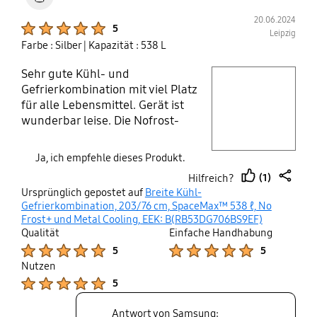
20.06.2024
Product Ratings :
5
Leipzig
Farbe : Silber
| Kapazität : 538 L
Sehr gute Kühl- und
play video
Gefrierkombination mit viel Platz
für alle Lebensmittel. Gerät ist
Layer popup open
wunderbar leise. Die Nofrost-
Funktion erleichtert uns das Leben
und spart Zeit. Endlich hat alles
Ja, ich empfehle dieses Produkt.
seinen Platz. Durch die LED
(1)
Hilfreich?
Beleuchtung ist es schön hell und
thumb
share
Ursprünglich gepostet auf
Breite Kühl-
alles gut zu erkennen. Wir sind
up
Gefrierkombination, 203/76 cm, SpaceMax™ 538 ℓ, No
sehr zufrieden. Herzlichen Dank!
Frost+ und Metal Cooling, EEK: B(RB53DG706BS9EF)
Qualität
Einfache Handhabung
Product Ratings :
Product Ratings :
5
5
Nutzen
Product Ratings :
5
Antwort von Samsung: