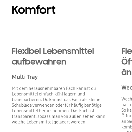
Komfort
Flexibel Lebensmittel
Fl
aufbewahren
Öf
än
Multi Tray
Wec
Mit dem herausnehmbaren Fach kannst du
Lebensmittel einfach kühl lagern und
Wechs
transportieren. Du kannst das Fach als kleine
nach 
Schublade verwenden oder für häufig benötige
So ka
Lebensmittel herausnehmen. Das Fach ist
Öffnu
transparent, sodass man von außen sehen kann
anpas
welche Lebensmittel gelagert werden.
komb