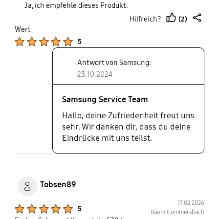
Ja, ich empfehle dieses Produkt.
Organisieren definitiv einfacher. Riesiger Platz für
(2)
Hilfreich?
Gefriergut. Hält Gemüse spürbar länger frisch.
thumb
share
Wert
Intelligente Funktionen sind auch ein Bonus.
up
Product Ratings :
5
Antwort von Samsung:
23.10.2024
Samsung Service Team
Hallo, deine Zufriedenheit freut uns
sehr. Wir danken dir, dass du deine
Eindrücke mit uns teilst.
Tobsen89
17.02.2026
Product Ratings :
5
Raum Gummersbach