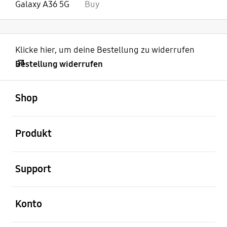
Galaxy A36 5G
Buy
Klicke hier, um deine Bestellung zu widerrufen
Bestellung widerrufen
öffnen
Footer Navigation
Shop
öffnen
Produkt
öffnen
Support
öffnen
Konto
öffnen