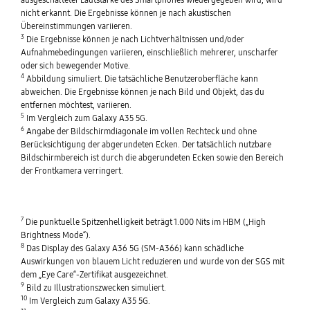
nicht erkannt. Die Ergebnisse können je nach akustischen
Übereinstimmungen variieren.
3
Die Ergebnisse können je nach Lichtverhältnissen und/oder
Aufnahmebedingungen variieren, einschließlich mehrerer, unscharfer
oder sich bewegender Motive.
4
Abbildung simuliert. Die tatsächliche Benutzeroberfläche kann
abweichen. Die Ergebnisse können je nach Bild und Objekt, das du
entfernen möchtest, variieren.
5
Im Vergleich zum Galaxy A35 5G.
6
Angabe der Bildschirmdiagonale im vollen Rechteck und ohne
Berücksichtigung der abgerundeten Ecken. Der tatsächlich nutzbare
Bildschirmbereich ist durch die abgerundeten Ecken sowie den Bereich
der Frontkamera verringert.
7
Die punktuelle Spitzenhelligkeit beträgt 1.000 Nits im HBM („High
Brightness Mode“).
8
Das Display des Galaxy A36 5G (SM-A366) kann schädliche
Auswirkungen von blauem Licht reduzieren und wurde von der SGS mit
dem „Eye Care“-Zertifikat ausgezeichnet.
9
Bild zu Illustrationszwecken simuliert.
10
Im Vergleich zum Galaxy A35 5G.