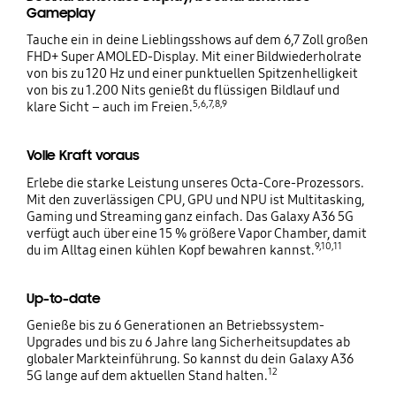
Gameplay
Tauche ein in deine Lieblingsshows auf dem 6,7 Zoll großen
FHD+ Super AMOLED-Display. Mit einer Bildwiederholrate
von bis zu 120 Hz und einer punktuellen Spitzenhelligkeit
von bis zu 1.200 Nits genießt du flüssigen Bildlauf und
5,6,7,8,9
klare Sicht – auch im Freien.
Volle Kraft voraus
Erlebe die starke Leistung unseres Octa-Core-Prozessors.
Mit den zuverlässigen CPU, GPU und NPU ist Multitasking,
Gaming und Streaming ganz einfach. Das Galaxy A36 5G
verfügt auch über eine 15 % größere Vapor Chamber, damit
9,10,11
du im Alltag einen kühlen Kopf bewahren kannst.
Up-to-date
Genieße bis zu 6 Generationen an Betriebssystem-
Upgrades und bis zu 6 Jahre lang Sicherheitsupdates ab
globaler Markteinführung. So kannst du dein Galaxy A36
12
5G lange auf dem aktuellen Stand halten.