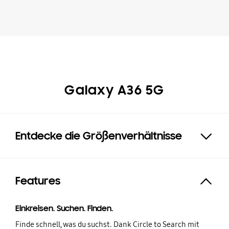
Galaxy A36 5G
Entdecke die Größenverhältnisse
Click to Expand
Features
Expand
Einkreisen. Suchen. Finden.
Finde schnell, was du suchst. Dank Circle to Search mit