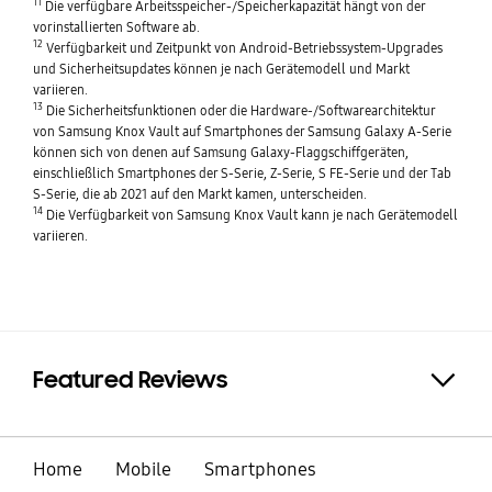
11
Die verfügbare Arbeitsspeicher-/Speicherkapazität hängt von der
vorinstallierten Software ab.
12
Verfügbarkeit und Zeitpunkt von Android-Betriebssystem-Upgrades
und Sicherheitsupdates können je nach Gerätemodell und Markt
variieren.
13
Die Sicherheitsfunktionen oder die Hardware-/Softwarearchitektur
von Samsung Knox Vault auf Smartphones der Samsung Galaxy A-Serie
können sich von denen auf Samsung Galaxy-Flaggschiffgeräten,
einschließlich Smartphones der S-Serie, Z-Serie, S FE-Serie und der Tab
S-Serie, die ab 2021 auf den Markt kamen, unterscheiden.
14
Die Verfügbarkeit von Samsung Knox Vault kann je nach Gerätemodell
variieren.
Featured Reviews
Click to Expand
Home
Mobile
Smartphones