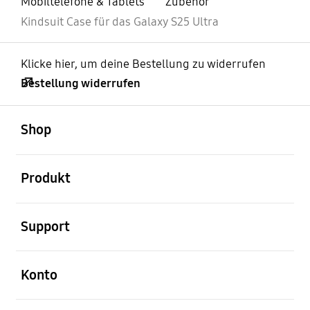
Mobiltelefone & Tablets
Zubehör
Kindsuit Case für das Galaxy S25 Ultra
Klicke hier, um deine Bestellung zu widerrufen
Bestellung widerrufen
öffnen
Footer Navigation
Shop
öffnen
Produkt
öffnen
Support
öffnen
Konto
öffnen