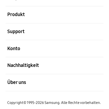
öffnen
Produkt
öffnen
Support
öffnen
Konto
öffnen
Nachhaltigkeit
öffnen
Über uns
Copyright© 1995-2026 Samsung. Alle Rechte vorbehalten.