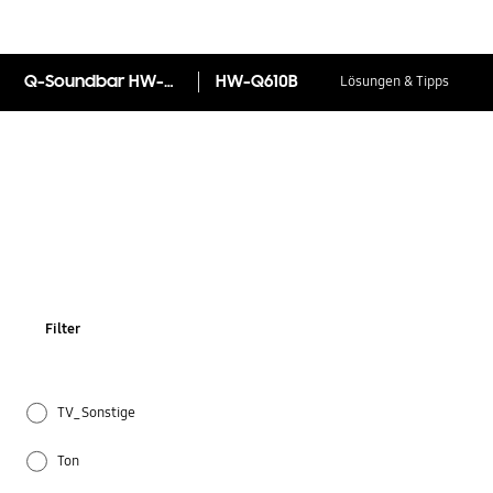
Q-Soundbar HW-Q610B
HW-Q610B
Lösungen & Tipps
Filter
TV_Sonstige
Ton