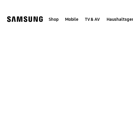
Skip
Skip
to
to
content
accessibility
help
Shop
Mobile
TV & AV
Haushaltsge