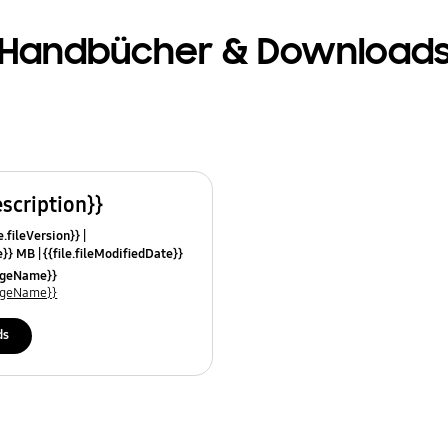
Handbücher & Download
escription}}
e.fileVersion}}
ze}} MB
{{file.fileModifiedDate}}
mes}}
uageName}}
uageName}}
ds