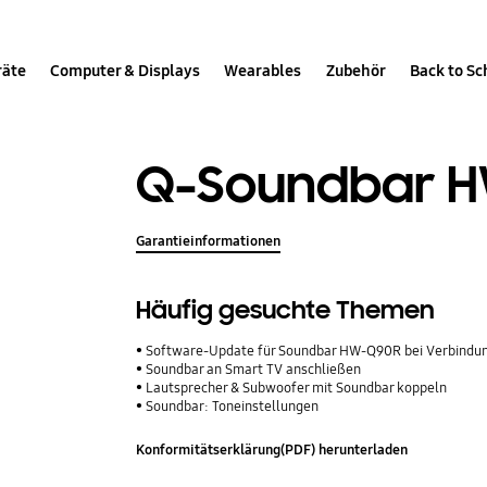
räte
Computer & Displays
Wearables
Zubehör
Back to Sc
Q-Soundbar H
Garantieinformationen
Häufig gesuchte Themen
Software-Update für Soundbar HW-Q90R bei Verbindu
Soundbar an Smart TV anschließen
Lautsprecher & Subwoofer mit Soundbar koppeln
Soundbar: Toneinstellungen
Konformitätserklärung(PDF) herunterladen