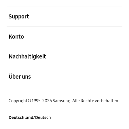
öffnen
Support
öffnen
Konto
öffnen
Nachhaltigkeit
öffnen
Über uns
Copyright© 1995-2026 Samsung. Alle Rechte vorbehalten.
Deutschland/Deutsch