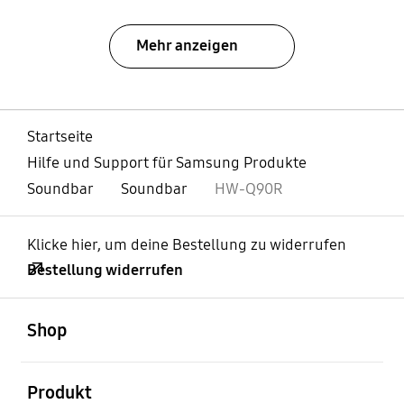
Mehr anzeigen
Startseite
Hilfe und Support für Samsung Produkte
Soundbar
Soundbar
HW-Q90R
Klicke hier, um deine Bestellung zu widerrufen
Bestellung widerrufen
öffnen
Footer Navigation
Shop
öffnen
Produkt