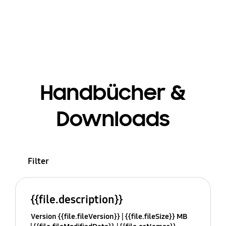
Handbücher &
Downloads
Filter
{{file.description}}
Version {{file.fileVersion}}
{{file.fileSize}} MB