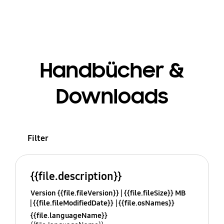
Handbücher &
Downloads
Filter
{{file.description}}
Version {{file.fileVersion}}
{{file.fileSize}} MB
{{file.fileModifiedDate}}
{{file.osNames}}
{{file.languageName}}