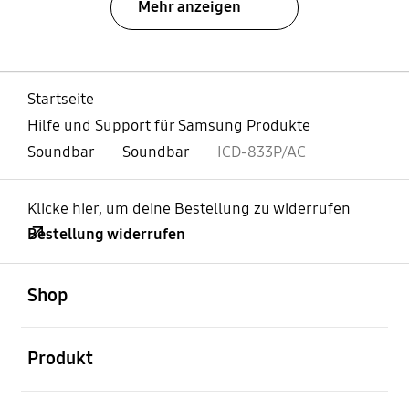
Mehr anzeigen
Startseite
Hilfe und Support für Samsung Produkte
Soundbar
Soundbar
ICD-833P/AC
Klicke hier, um deine Bestellung zu widerrufen
Bestellung widerrufen
öffnen
Footer Navigation
Shop
öffnen
Produkt
öffnen