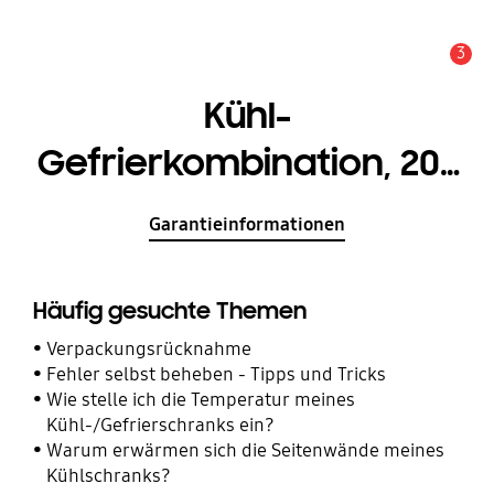
3
Service Hinweis
Kühl-
Gefrierkombination, 203
cm, SpaceMax™ mit AI
Garantieinformationen
Energy Mode und No
Frost+, EEK: C
Häufig gesuchte Themen
Verpackungsrücknahme
Fehler selbst beheben - Tipps und Tricks
Wie stelle ich die Temperatur meines
Kühl-/Gefrierschranks ein?
Warum erwärmen sich die Seitenwände meines
Kühlschranks?