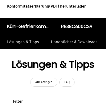
Konformitätserklärung(PDF) herunterladen
Kühl-Gefrierkombination, 203 cm, SpaceMax™ mit AI Energy Mode und No Frost+, EEK: C
RB38C600CS9
Lösungen & Tipps
Handbücher & Downloads
Lösungen & Tipps
Alle anzeigen
FAQ
Filter