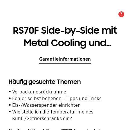
3
Service Hinweis
RS70F Side-by-Side mit
Metal Cooling und
Festwasseranschluss,
Garantieinformationen
EEK: C
Häufig gesuchte Themen
Verpackungsrücknahme
Fehler selbst beheben - Tipps und Tricks
Eis-/Wasserspender einrichten
Wie stelle ich die Temperatur meines
Kühl-/Gefrierschranks ein?