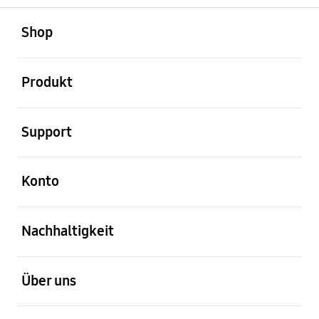
öffnen
Footer Navigation
Shop
öffnen
Produkt
öffnen
Support
öffnen
Konto
öffnen
Nachhaltigkeit
öffnen
Über uns