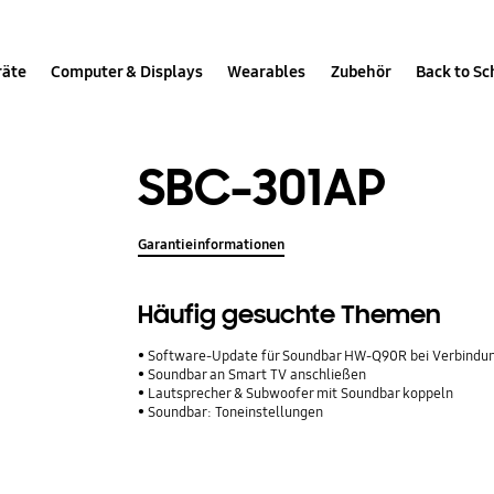
räte
Computer & Displays
Wearables
Zubehör
Back to Sc
SBC-301AP
Garantieinformationen
Häufig gesuchte Themen
Software-Update für Soundbar HW-Q90R bei Verbindu
Soundbar an Smart TV anschließen
Lautsprecher & Subwoofer mit Soundbar koppeln
Soundbar: Toneinstellungen