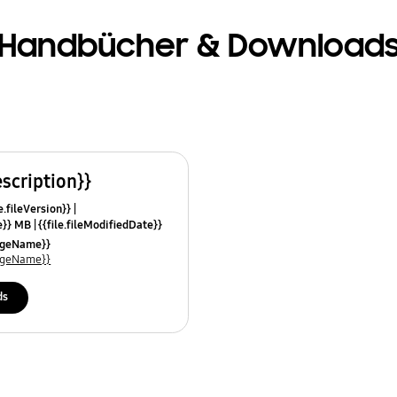
Handbücher & Download
escription}}
e.fileVersion}}
ze}} MB
{{file.fileModifiedDate}}
mes}}
uageName}}
uageName}}
ds