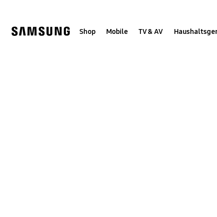
Skip
Skip
to
to
content
accessibility
help
Shop
Mobile
TV & AV
Haushaltsge