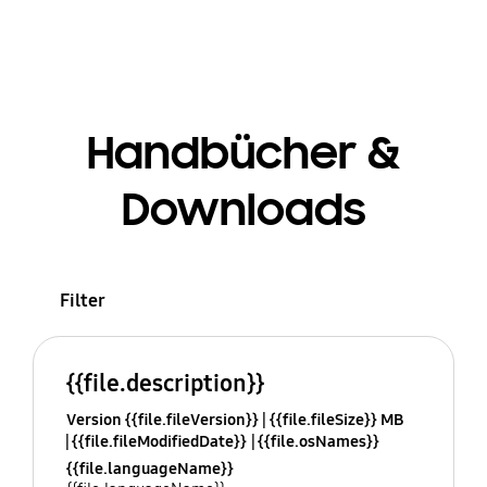
Handbücher &
Downloads
Filter
{{file.description}}
Version {{file.fileVersion}}
{{file.fileSize}} MB
{{file.fileModifiedDate}}
{{file.osNames}}
{{file.languageName}}