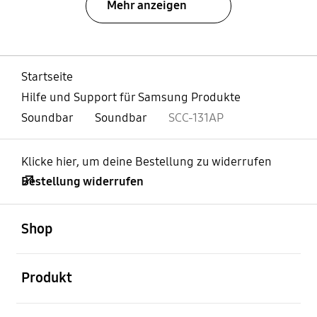
Mehr anzeigen
Startseite
Hilfe und Support für Samsung Produkte
Soundbar
Soundbar
SCC-131AP
Klicke hier, um deine Bestellung zu widerrufen
Bestellung widerrufen
öffnen
Footer Navigation
Shop
öffnen
Produkt
öffnen