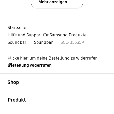
Mehr anzeigen
Startseite
Hilfe und Support für Samsung Produkte
Soundbar
Soundbar
SCC-B5335P
Klicke hier, um deine Bestellung zu widerrufen
Bestellung widerrufen
öffnen
Footer Navigation
Shop
öffnen
Produkt
öffnen