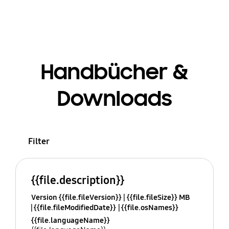
Handbücher &
Downloads
Filter
{{file.description}}
Version {{file.fileVersion}}
{{file.fileSize}} MB
{{file.fileModifiedDate}}
{{file.osNames}}
{{file.languageName}}