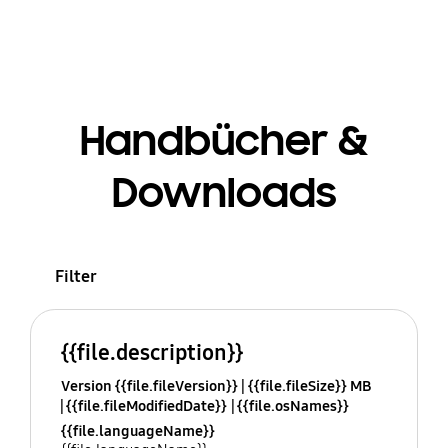
Handbücher &
Downloads
Filter
{{file.description}}
Version {{file.fileVersion}}
{{file.fileSize}} MB
{{file.fileModifiedDate}}
{{file.osNames}}
{{file.languageName}}