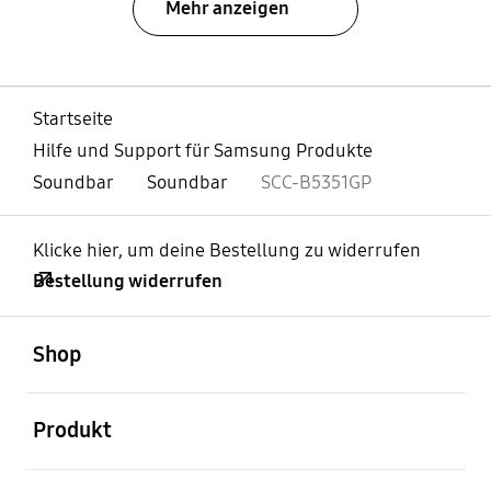
Mehr anzeigen
Startseite
Hilfe und Support für Samsung Produkte
Soundbar
Soundbar
SCC-B5351GP
Klicke hier, um deine Bestellung zu widerrufen
Bestellung widerrufen
öffnen
Footer Navigation
Shop
öffnen
Produkt
öffnen