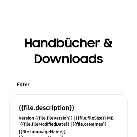
Handbücher &
Downloads
Filter
{{file.description}}
Version {{file.fileVersion}}
{{file.fileSize}} MB
{{file.fileModifiedDate}}
{{file.osNames}}
{{file.languageName}}