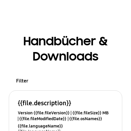
Handbücher &
Downloads
Filter
{{file.description}}
Version {{file.fileVersion}}
{{file.fileSize}} MB
{{file.fileModifiedDate}}
{{file.osNames}}
{{file.languageName}}