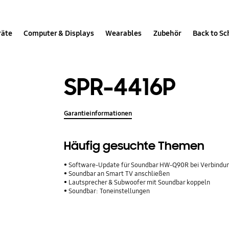
räte
Computer & Displays
Wearables
Zubehör
Back to Sc
SPR-4416P
Garantieinformationen
Häufig gesuchte Themen
Software-Update für Soundbar HW-Q90R bei Verbindu
Soundbar an Smart TV anschließen
Lautsprecher & Subwoofer mit Soundbar koppeln
Soundbar: Toneinstellungen