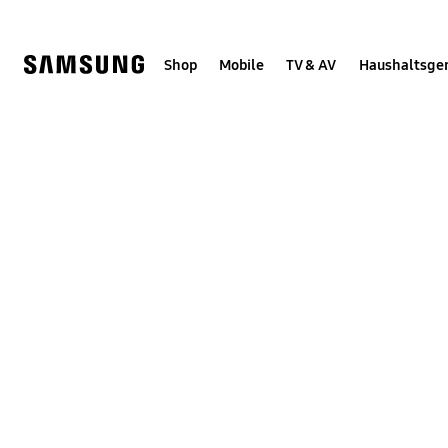
Skip
Skip
to
to
content
accessibility
help
Shop
Mobile
TV & AV
Haushaltsge