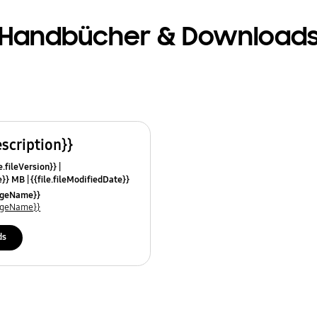
Handbücher & Download
escription}}
e.fileVersion}}
ze}} MB
{{file.fileModifiedDate}}
mes}}
uageName}}
uageName}}
ds