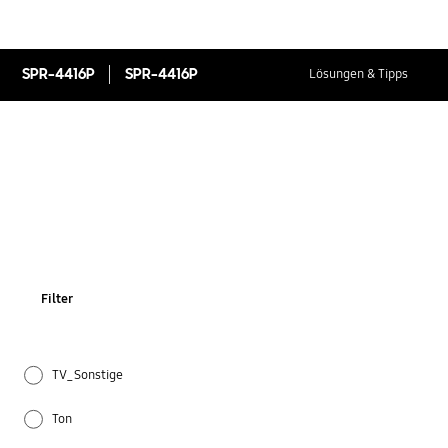
SPR-4416P
SPR-4416P
Lösungen & Tipps
Filter
TV_Sonstige
Ton