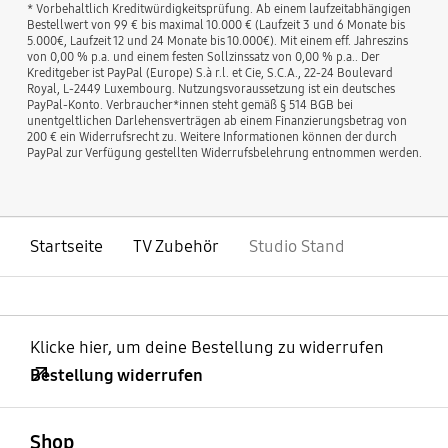
* Vorbehaltlich Kreditwürdigkeitsprüfung. Ab einem laufzeitabhängigen
Bestellwert von 99 € bis maximal 10.000 € (Laufzeit 3 und 6 Monate bis
5.000€, Laufzeit 12 und 24 Monate bis 10.000€). Mit einem eff. Jahreszins
von 0,00 % p.a. und einem festen Sollzinssatz von 0,00 % p.a.. Der
Kreditgeber ist PayPal (Europe) S.à r.l. et Cie, S.C.A., 22-24 Boulevard
Royal, L-2449 Luxembourg. Nutzungsvoraussetzung ist ein deutsches
PayPal-Konto. Verbraucher*innen steht gemäß § 514 BGB bei
unentgeltlichen Darlehensverträgen ab einem Finanzierungsbetrag von
200 € ein Widerrufsrecht zu. Weitere Informationen können der durch
PayPal zur Verfügung gestellten Widerrufsbelehrung entnommen werden.
Startseite
TV Zubehör
Studio Stand
Klicke hier, um deine Bestellung zu widerrufen
Bestellung widerrufen
öffnen
Footer Navigation
Shop