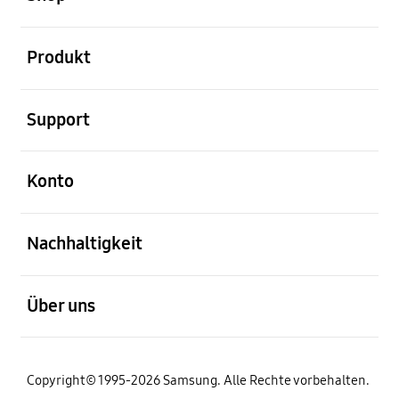
öffnen
Produkt
öffnen
Support
öffnen
Konto
öffnen
Nachhaltigkeit
öffnen
Über uns
Copyright© 1995-2026 Samsung. Alle Rechte vorbehalten.