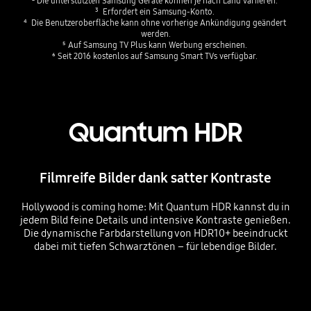
² Die unterstützten Samsung Geräte können je nach Land variieren. ​​
³  Erfordert ein Samsung-Konto. ​​
⁴  Die Benutzeroberfläche kann ohne vorherige Ankündigung geändert 
werden.​​
⁵ Auf Samsung TV Plus kann Werbung erscheinen. ​​
⁶ Seit 2016 kostenlos auf Samsung Smart TVs verfügbar. ​
Quantum HDR
Filmreife Bilder dank satter Kontraste
Hollywood is coming home: Mit Quantum HDR kannst du in
jedem Bild feine Details und intensive Kontraste genießen.
Die dynamische Farbdarstellung von HDR10+ beeindruckt
dabei mit tiefen Schwarztönen – für lebendige Bilder.
Playing video