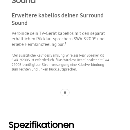
Sound
Erweitere kabellos deinen Surround
Sound
Verbinde dein TV-Gerät kabellos mit den separat
erhältlichen Rücklautsprechern SWA-9200S und
erlebe Heimkinofeeling pur.¹
¹Der zusätzliche Kauf des Samsung Wireless Rear Speaker Kit
SWA-9200S ist erforderlich. ²Das Wireless Rear Speaker Kit SWA-
9200S benötigt zur Stromversorgung eine Kabelverbindung
zum rechten und linken Rücklautsprecher.
Indicator 1
Spezifikationen