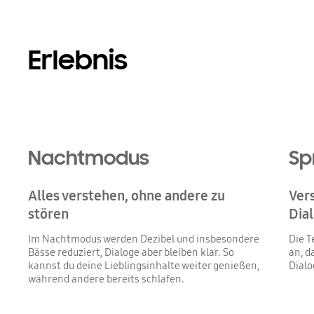
Erlebnis
Playing video
Nachtmodus
Sp
Alles verstehen, ohne andere zu
Ver
stören
Dia
Im Nachtmodus werden Dezibel und insbesondere
Die T
Bässe reduziert, Dialoge aber bleiben klar. So
an, 
kannst du deine Lieblingsinhalte weiter genießen,
Dialo
während andere bereits schlafen.