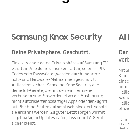
Samsung Knox Security
AI
Deine Privatsphäre. Geschützt.
Dank
ver
Eins ist sicher: deine Privatsphäre auf Samsung TV-
Geräten. Alle deine sensiblen Daten, seien es PIN-
Mit S
Codes oder Passwörter, werden durch mehrere
Kinde
Soft- und Hardware-Maßnahmen geschützt.
einsc
Außerdem sichert Samsung Knox Security alle
autom
deine IoT-Geräte, die mit deinem Fernseher
Helli
verbunden sind. So werden etwa die Ausführung
Szene
nicht autorisierter bösartiger Apps oder der Zugriff
Helli
auf Phishing-Seiten automatisch blockiert, sobald
effiz
sie erkannt werden. Zu guter Letzt sorgen wir mit
regelmäßigen Updates dafür, dass dein TV-Gerät
¹ Smar
sicher bleibt.
iOS-Ge
sind e