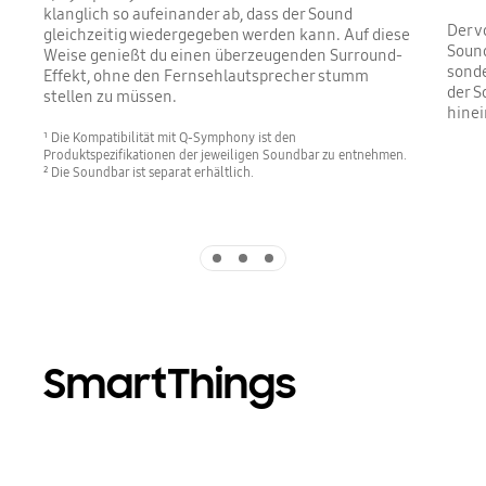
klanglich so aufeinander ab, dass der Sound
Der v
gleichzeitig wiedergegeben werden kann. Auf diese
Sound
Weise genießt du einen überzeugenden Surround-
sonde
Effekt, ohne den Fernsehlautsprecher stumm
der S
stellen zu müssen.
hinei
¹ Die Kompatibilität mit Q-Symphony ist den
Produktspezifikationen der jeweiligen Soundbar zu entnehmen.
² Die Soundbar ist separat erhältlich.
Indicator 1
Indicator 2
Indicator 3
SmartThings
Playing video