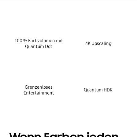
key features
100 % Farbvolumen mit
4K Upscaling
Quantum Dot
Grenzenloses
Quantum HDR
Entertainment