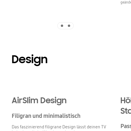
geände
Indicator 1
Indicator 2
Design
Playing video
AirSlim Design
Hö
St
Filigran und minimalistisch
Pas
Das faszinierend filigrane Design lässt deinen TV