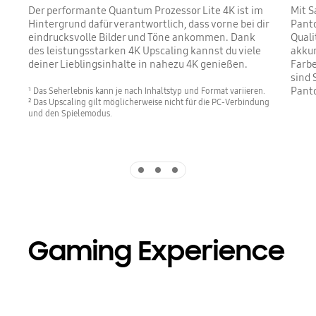
Der performante Quantum Prozessor Lite 4K ist im
Mit S
Hintergrund dafür verantwortlich, dass vorne bei dir
Panto
eindrucksvolle Bilder und Töne ankommen. Dank
Quali
des leistungsstarken 4K Upscaling kannst du viele
akkur
deiner Lieblingsinhalte in nahezu 4K genießen.
Farbe
sind 
Panto
¹ Das Seherlebnis kann je nach Inhaltstyp und Format variieren.
² Das Upscaling gilt möglicherweise nicht für die PC-Verbindung
und den Spielemodus.
Indicator 1
Indicator 2
Indicator 3
Gaming Experience