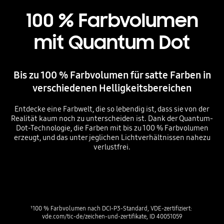
100 % Farbvolumen
mit Quantum Dot
Bis zu 100 % Farbvolumen für satte Farben in
verschiedenen Helligkeitsbereichen
Entdecke eine Farbwelt, die so lebendig ist, dass sie von der
Realität kaum noch zu unterscheiden ist. Dank der Quantum-
Dot-Technologie, die Farben mit bis zu 100 % Farbvolumen
erzeugt, und das unter jeglichen Lichtverhältnissen nahezu
verlustfrei.
Playing video
¹100 % Farbvolumen nach DCI-P3-Standard, VDE-zertifiziert: 
vde.com/tic-de/zeichen-und-zertifikate, ID 40051059