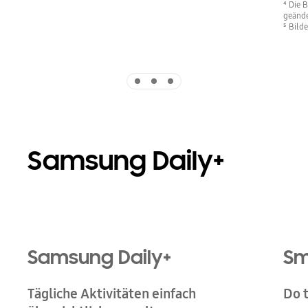
⁴ Die 
geände
⁵ Bilde
Indicator 1
Indicator 2
Indicator 3
Samsung Daily+
Samsung Daily+
Sm
Tägliche Aktivitäten einfach
Do 