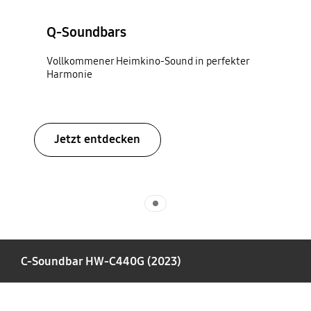
Q-Soundbars
Vollkommener Heimkino-Sound in perfekter
Harmonie
Jetzt entdecken
Indicator 1
C-Soundbar HW-C440G (2023)