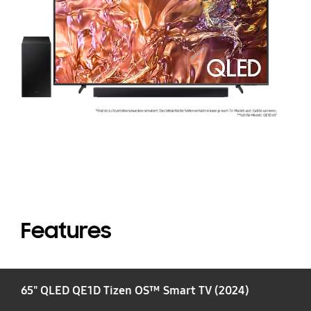
S
H
C
Features
65" QLED QE1D Tizen OS™ Smart TV (2024)