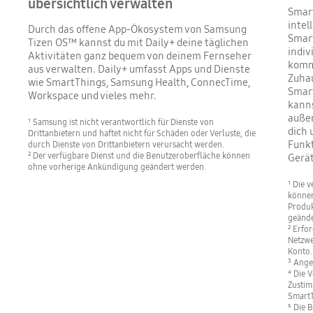
übersichtlich verwalten
Smart
intel
Durch das offene App-Ökosystem von Samsung
Smar
Tizen OS™ kannst du mit Daily+ deine täglichen
indiv
Aktivitäten ganz bequem von deinem Fernseher
komms
aus verwalten. Daily+ umfasst Apps und Dienste
Zuhau
wie SmartThings, Samsung Health, ConnecTime,
Smar
Workspace und vieles mehr.
kanns
außer
¹ Samsung ist nicht verantwortlich für Dienste von
dich 
Drittanbietern und haftet nicht für Schäden oder Verluste, die
Funkt
durch Dienste von Drittanbietern verursacht werden.
² Der verfügbare Dienst und die Benutzeroberfläche können
Gerät
ohne vorherige Ankündigung geändert werden.
¹ Die 
können
Produk
geände
² Erfo
Netzwe
Konto.
³ Ange
⁴ Die 
Zustim
SmartT
⁵ Die 