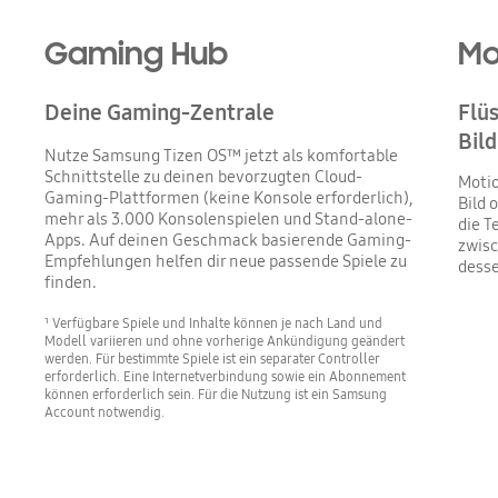
Gaming Hub
Mo
Deine Gaming-Zentrale
Flü
Bild
Nutze Samsung Tizen OS™ jetzt als komfortable
Schnittstelle zu deinen bevorzugten Cloud-
Motio
Gaming-Plattformen (keine Konsole erforderlich),
Bild 
mehr als 3.000 Konsolenspielen und Stand-alone-
die T
Apps. Auf deinen Geschmack basierende Gaming-
zwis
Empfehlungen helfen dir neue passende Spiele zu
desse
finden.​
¹ Verfügbare Spiele und Inhalte können je nach Land und
Modell variieren und ohne vorherige Ankündigung geändert
werden. Für bestimmte Spiele ist ein separater Controller
erforderlich. Eine Internetverbindung sowie ein Abonnement
können erforderlich sein. Für die Nutzung ist ein Samsung
Account notwendig.