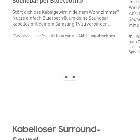
Soundbar per Bluetooth®
Jetzt
Wicht
Stört dich das Kabelgewirr in deinem Wohnzimmer?
Absch
Nutze einfach Bluetooth®, um deine Soundbar
Sound
kabellos mit deinem Samsung TV zu verbinden.¹
mit d
¹Das tatsächliche Produkt kann von der Abbildung abweichen.
¹Die F
nach T
ausgew
Spezif
Indicator 1
Indicator 2
Kabelloser Surround-