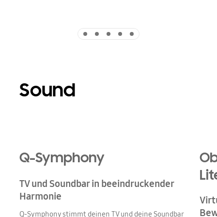
Indicator 1
Indicator 2
Indicator 3
Indicator 4
Indicator 5
Sound
Playing video
Q-Symphony
Ob
Lit
TV und Soundbar in beeindruckender
Harmonie
Virt
Bew
Q-Symphony stimmt deinen TV und deine Soundbar