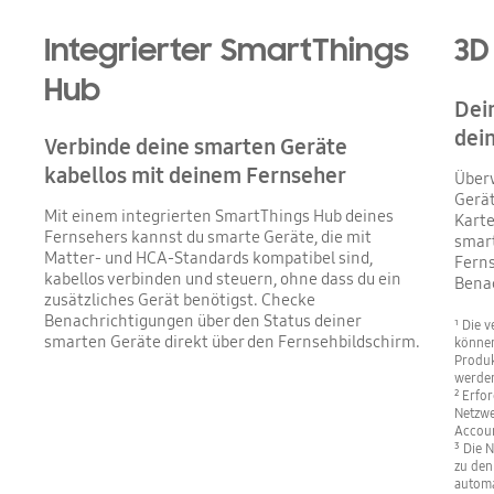
Integrierter SmartThings
3D
Hub
Dein
dei
Verbinde deine smarten Geräte
kabellos mit deinem Fernseher
Überw
Gerät
Mit einem integrierten SmartThings Hub deines
Karte
Fernsehers kannst du smarte Geräte, die mit
smart
Matter- und HCA-Standards kompatibel sind,
Ferns
kabellos verbinden und steuern, ohne dass du ein
Bena
zusätzliches Gerät benötigst. Checke
Benachrichtigungen über den Status deiner
¹ Die 
smarten Geräte direkt über den Fernsehbildschirm.
können
Produk
werde
² Erfo
Netzw
Accoun
³ Die 
zu den
automa