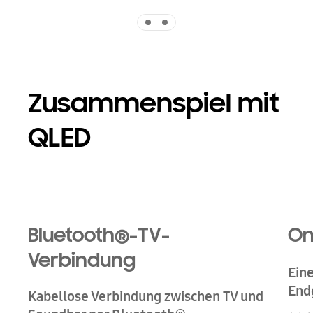
Indicator 1
Indicator 2
Zusammenspiel mit
QLED
Bluetooth®-TV-
On
Verbindung
Ein
End
Kabellose Verbindung zwischen TV und