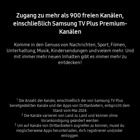
Zugang zu mehr als 900 freien Kanälen,
einschließlich Samsung TV Plus Premium-
Kanälen
Komme in den Genuss von Nachrichten, Sport, Filmen,
Unterhaltung, Musik, Kindersendungen und vielem mehr. Und
mit immer mehr neuen Inhalten gibt es immer mehr zu
entdecken!
Playing video
Playing video
1
 Die Anzahl der Kanäle, einschließlich der von Samsung TV Plus 
bereitgestellten Kanäle und der Apps von Drittanbietern, entspricht dem 
Stand vom Mai 2024.
2
 Die Kanäle variieren von Land zu Land und können ohne 
Vorankündigung geändert werden.
3
 Um auf Kanäle von Drittanbietern zugreifen zu können, musst du 
möglicherweise Apps herunterladen, dich registrieren und/oder 
einloggen.