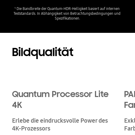
¹ Die Bandbreite der Quantum-HDR-Helligkeit basiert auf internen 
Teststandards. In Abhängigkeit von Betrachtungsbedingungen und 
Spezifikationen.
Bildqualität
Quantum Processor Lite
PA
4K
Fa
Erlebe die eindrucksvolle Power des
Exk
4K-Prozessors
Far