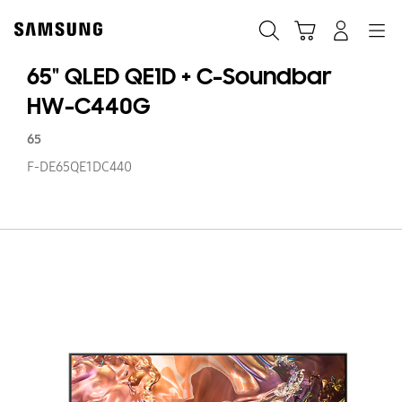
Skip
Skip
to
to
Suchen
Warenkorb
Anmelden
Navigation
content
accessibility
help
65" QLED QE1D + C-Soundbar
HW-C440G
65
F-DE65QE1DC440
65
Q
QE
+
C-