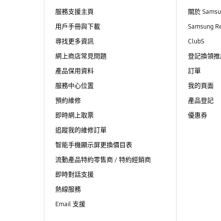
服務支援主頁
關於 Sams
用戶手冊與下載
Samsung R
尋找更多資訊
ClubS
網上商店常見問題
登記換領推
產品保用資料
訂單
服務中心位置
我的頁面
預約維修
產品登記
即時網上取票
優惠券
追蹤我的維修訂單
智能手機顯示屏更換價目表
流動產品特約零售商 / 特約經銷商
即時對話支援
熱線服務
Email 支援