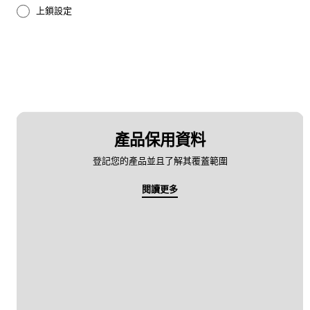
上鎖設定
備份及還原
多媒體
影音
怎樣使用
產品保用資料
登記您的產品並且了解其覆蓋範圍
應用程式
閱讀更多
相機
硬件
社交媒體
網絡及WiFi