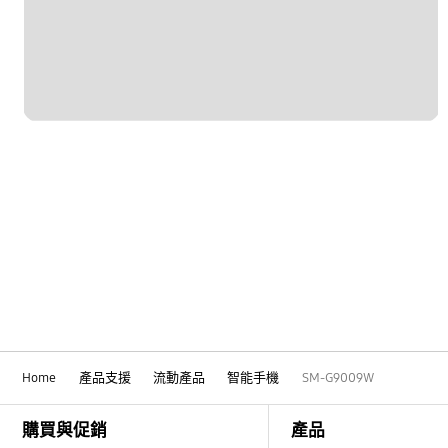
藍牙
訊息
設定
軟件升級
通話及聯繫人
電池
電源
Home
產品支援
流動產品
智能手機
SM-G9009W
Footer Navigation
購買與促銷
產品