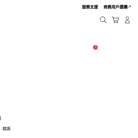
服務支援
商務用戶選購
Cart
搜尋
登入/註冊
搜尋
3
新聞與通知 :
提示
電
卡」錯誤