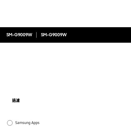
SM-G9009W
SM-G9009W
過濾
Samsung Apps