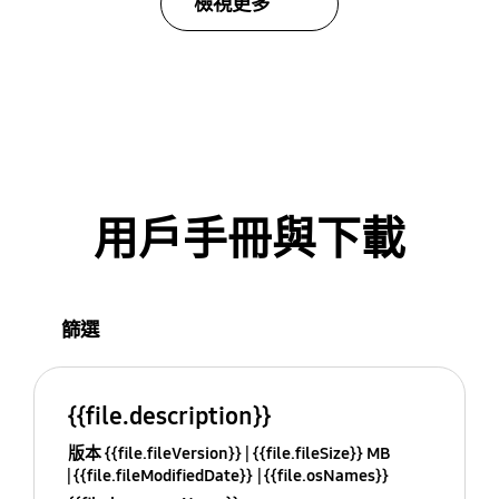
檢視更多
用戶手冊與下載
篩選
{{file.description}}
版本 {{file.fileVersion}}
{{file.fileSize}} MB
{{file.fileModifiedDate}}
{{file.osNames}}