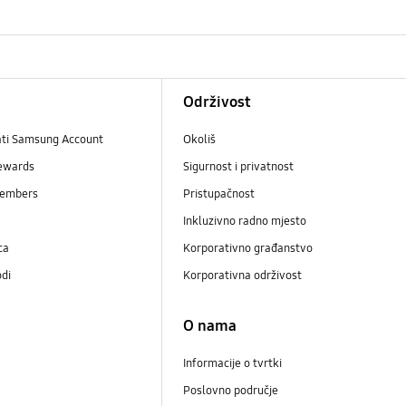
Održivost
ati Samsung Account
Okoliš
ewards
Sigurnost i privatnost
embers
Pristupačnost
Inkluzivno radno mjesto
ca
Korporativno građanstvo
odi
Korporativna održivost
O nama
Informacije o tvrtki
Poslovno područje