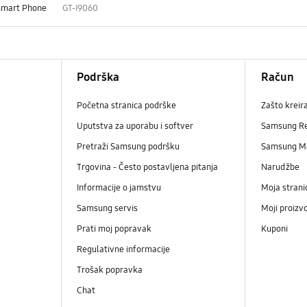
Smart Phone
GT-I9060
Podrška
Račun
Početna stranica podrške
Zašto kreir
Uputstva za uporabu i softver
Samsung R
Pretraži Samsung podršku
Samsung M
Trgovina - Često postavljena pitanja
Narudžbe
Informacije o jamstvu
Moja strani
Samsung servis
Moji proizv
Prati moj popravak
Kuponi
Regulativne informacije
Trošak popravka
Chat