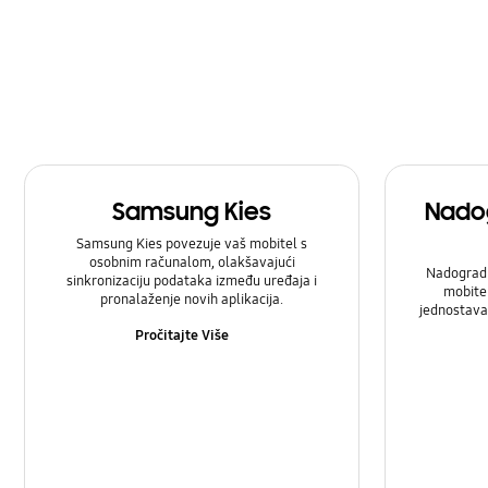
Postavka
Pozivi i kontakti
SNS (usluge društvenih mreža)
Samsung Apps
Samsung Kies
Nado
Stvaranje sigurnosnih kopija i vraćanje
Samsung Kies povezuje vaš mobitel s
Zaključavanje
osobnim računalom, olakšavajući
Nadograd
sinkronizaciju podataka između uređaja i
mobitel
pronalaženje novih aplikacija.
jednostavan
Pročitajte Više