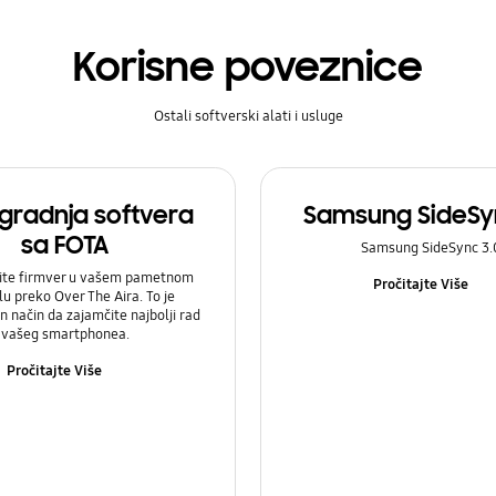
Korisne poveznice
Ostali softverski alati i usluge
gradnja softvera
Samsung SideSyn
sa FOTA
Samsung SideSync 3.
ite firmver u vašem pametnom
Pročitajte Više
u preko Over The Aira. To je
 način da zajamčite najbolji rad
vašeg smartphonea.
Pročitajte Više