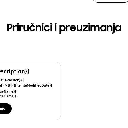
Priručnici i preuzimanja
escription}}
e.fileVersion}}
ze}} MB
{{file.fileModifiedDate}}
mes}}
uageName}}
uageName}}
nje