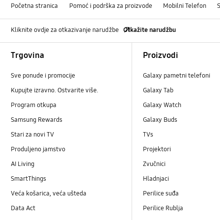
Početna stranica
Pomoć i podrška za proizvode
Mobilni Telefon
Kliknite ovdje za otkazivanje narudžbe
Otkažite narudžbu
Footer Navigation
Trgovina
Proizvodi
Sve ponude i promocije
Galaxy pametni telefoni
Kupujte izravno. Ostvarite više.
Galaxy Tab
Program otkupa
Galaxy Watch
Samsung Rewards
Galaxy Buds
Stari za novi TV
TVs
Produljeno jamstvo
Projektori
AI Living
Zvučnici
SmartThings
Hladnjaci
Veća košarica, veća ušteda
Perilice suđa
Data Act
Perilice Rublja