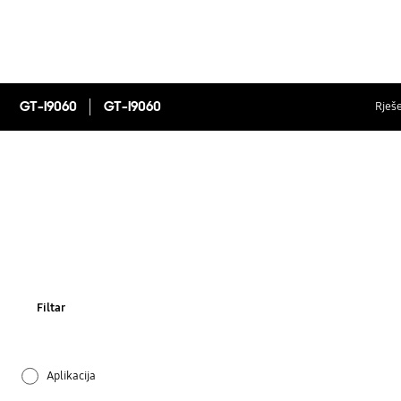
GT-I9060
GT-I9060
Rješe
Filtar
Aplikacija