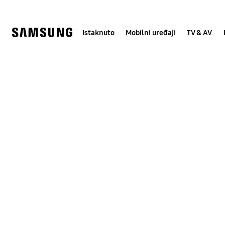
Skip
Skip
to
to
content
accessibility
help
Istaknuto
Mobilni uređaji
TV & AV