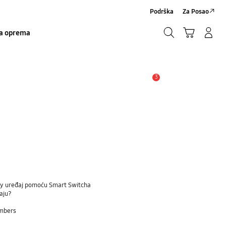
Podrška
Za Posao
Traži
Košarica
Prijavite se/Registrirajte se
a oprema
Traži
3
Obavijest
laxy uređaj pomoću Smart Switcha
aju?
embers