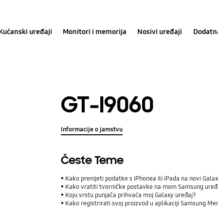
Kućanski uređaji
Monitori i memorija
Nosivi uređaji
Dodatn
GT-I9060
Informacije o jamstvu
Česte Teme
Kako prenijeti podatke s iPhonea ili iPada na novi Ga
Kako vratiti tvorničke postavke na mom Samsung uređ
Koju vrstu punjača prihvaća moj Galaxy uređaj?
Kako registrirati svoj proizvod u aplikaciji Samsung M