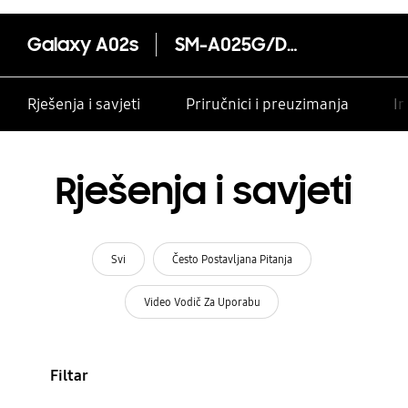
Galaxy A02s
SM-A025G/DSN
Rješenja i savjeti
Priručnici i preuzimanja
In
Rješenja i savjeti
Svi
Često Postavljana Pitanja
Video Vodič Za Uporabu
Filtar