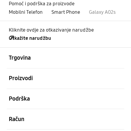
Pomoć i podrška za proizvode
Mobilni Telefon
Smart Phone
Galaxy A02s
Kliknite ovdje za otkazivanje narudžbe
Otkažite narudžbu
Otvori
Footer Navigation
Trgovina
Otvori
Proizvodi
Otvori
Podrška
Otvori
Račun
Otvori