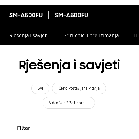
SM-A500FU
SM-A500FU
Rješenja i savjeti
Priručnici i preuzimanja
In
Rješenja i savjeti
Svi
Često Postavljana Pitanja
Video Vodič Za Uporabu
Filtar