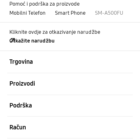
Pomoć i podrška za proizvode
Mobilni Telefon
Smart Phone
SM-A500FU
Kliknite ovdje za otkazivanje narudžbe
Otkažite narudžbu
Otvori
Footer Navigation
Trgovina
Otvori
Proizvodi
Otvori
Podrška
Otvori
Račun
Otvori