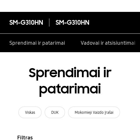
SM-G310HN
SM-G310HN
Sprendimai ir patarimai
Vadovai ir atsisiuntimai
Sprendimai ir
patarimai
Viskas
DUK
Mokomieji Vaizdo Įrašai
Filtras