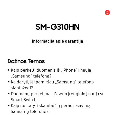
3
Įspėjimas
SM-G310HN
Informacija apie garantiją
Dažnos Temos
Kaip perkelti duomenis iš „iPhone“ į naują
„Samsung“ telefoną?
Ką daryti, jei pamiršau „Samsung“ telefono
slaptažodį?
Duomenų perkėlimas iš seno įrenginio į naują su
Smart Switch
Kaip nustatyti skambučių peradresavimą
Samsung telefone?