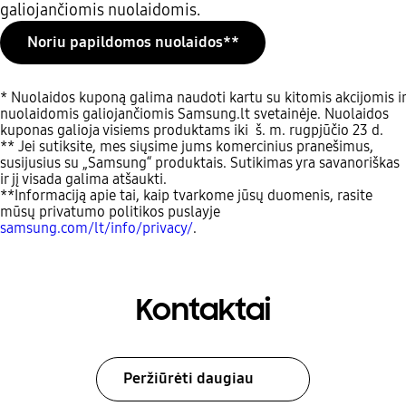
galiojančiomis nuolaidomis.
Noriu papildomos nuolaidos**
* Nuolaidos kuponą galima naudoti kartu su kitomis akcijomis ir
nuolaidomis galiojančiomis Samsung.lt svetainėje. Nuolaidos
kuponas galioja visiems produktams iki š. m. rugpjūčio 23 d.
** Jei sutiksite, mes siųsime jums komercinius pranešimus,
susijusius su „Samsung“ produktais. Sutikimas yra savanoriškas
ir jį visada galima atšaukti.
**Informaciją apie tai, kaip tvarkome jūsų duomenis, rasite
mūsų privatumo politikos puslayje
samsung.com/lt/info/privacy/
.
Kontaktai
Peržiūrėti daugiau