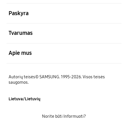
atviras
Paskyra
atviras
Tvarumas
atviras
Apie mus
Autorių teisės© SAMSUNG. 1995-2026. Visos teisės
saugomos.
Lietuva/Lietuvių
Norite būti Informuoti?