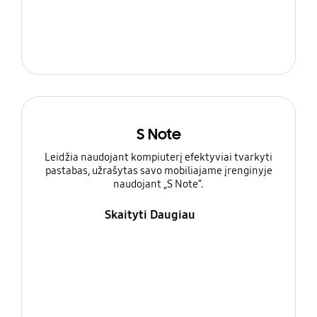
S Note
Leidžia naudojant kompiuterį efektyviai tvarkyti
pastabas, užrašytas savo mobiliajame įrenginyje
naudojant „S Note“.
Skaityti Daugiau