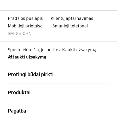
Pradžios puslapis
Klientų aptarnavimas
Mobilieji prietaisai
Išmanieji telefonai
SM-G310HN
Spustelėkite čia, jei norite atšaukti užsakymą.
Atšaukti užsakymą
atviras
Footer Navigation
Protingi būdai pirkti
atviras
Produktai
atviras
Pagalba