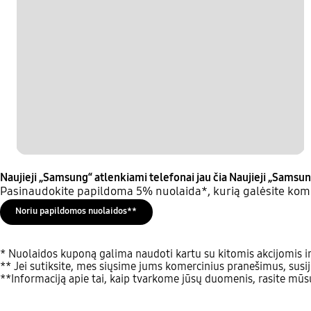
Naujieji „Samsung“ atlenkiami telefonai jau čia
Naujieji „Samsun
Pasinaudokite papildoma 5% nuolaida*, kurią galėsite komb
Noriu papildomos nuolaidos**
* Nuolaidos kuponą galima naudoti kartu su kitomis akcijomis ir
** Jei sutiksite, mes siųsime jums komercinius pranešimus, susij
**Informaciją apie tai, kaip tvarkome jūsų duomenis, rasite mū