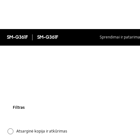
SM-G361F
SM-G361F
Sprendimai ir patarima
Filtras
Atsarginė kopija ir atkūrimas