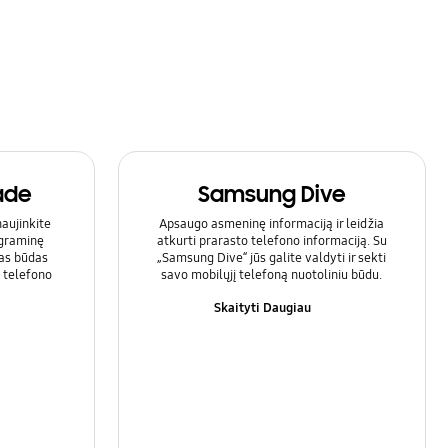
ade
Samsung Dive
aujinkite
Apsaugo asmeninę informaciją ir leidžia
ograminę
atkurti prarasto telefono informaciją. Su
tas būdas
„Samsung Dive“ jūs galite valdyti ir sekti
o telefono
savo mobilųjį telefoną nuotoliniu būdu.
Skaityti Daugiau