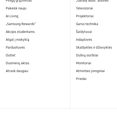
Pinigų grąžinimas
„Galaxy Buds“ ausinės
Pakeisk nauju
Televizoriai
AI Living
Projektoriai
„Samsung Rewards“
Garso technika
Akcijos studentams
Šaldytuvai
Atgal į mokyklą
Indaplovės
Parduotuvės
Skalbyklės ir džiovyklės
Outlet
Dulkių siurbliai
Duomenų aktas
Monitoriai
Atrask daugiau
Atminties įrenginiai
Priedai