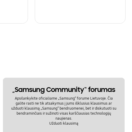
„Samsung Community“ forumas
Apsilankykite oficialiame „Samsung“ forume Lietuvoje. Čia
galite rasti ne tik atsakymus į jums išklusius klausimus ar
užduoti klausimą „Samsung“ bendruomenei, bet ir diskutuoti su
bendraminčiais ir sužinoti visas karščiausias technologijų
naujienas.
Užduoti klausimą