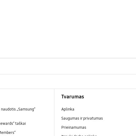
Tvarumas
 naudotis „Samsung“
Aplinka
Saugumas ir privatumas
ewards“ taškai
Prieinamumas
Members“