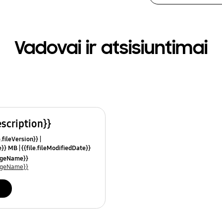
Vadovai ir atsisiuntimai
escription}}
e.fileVersion}}
ze}} MB
{{file.fileModifiedDate}}
mes}}
uageName}}
uageName}}
i