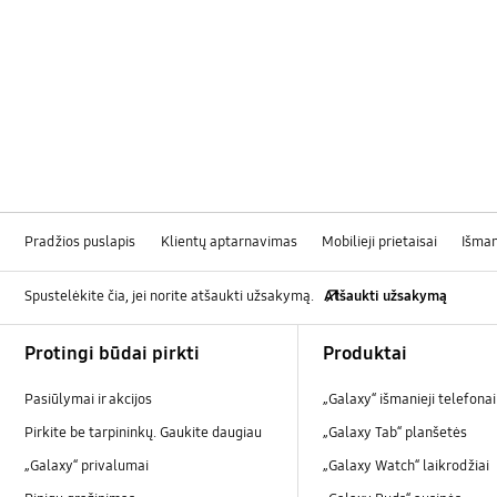
Pradžios puslapis
Klientų aptarnavimas
Mobilieji prietaisai
Išman
Spustelėkite čia, jei norite atšaukti užsakymą.
Atšaukti užsakymą
Footer Navigation
Protingi būdai pirkti
Produktai
Pasiūlymai ir akcijos
„Galaxy“ išmanieji telefonai
Pirkite be tarpininkų. Gaukite daugiau
„Galaxy Tab“ planšetės
„Galaxy“ privalumai
„Galaxy Watch“ laikrodžiai