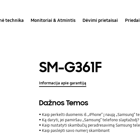
inė technika
Monitoriai & Atmintis
Dėvimi prietaisai
Priedai
SM-G361F
Informacija apie garantiją
Dažnos Temos
Kaip perkelti duomenis iš „iPhone“ į naują „Samsung“ t
Ką daryti, jei pamiršau „Samsung“ telefono slaptažodį?
Kaip nustatyti skambučių peradresavimą Samsung tel
Kaip paslėpti savo numerį skambinant