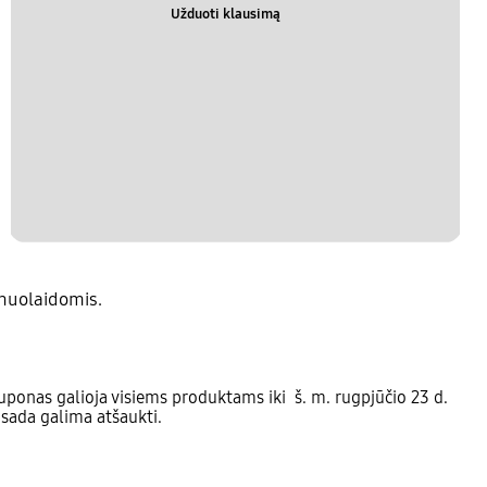
Užduoti klausimą
nuolaidomis.
ponas galioja visiems produktams iki š. m. rugpjūčio 23 d.
isada galima atšaukti.