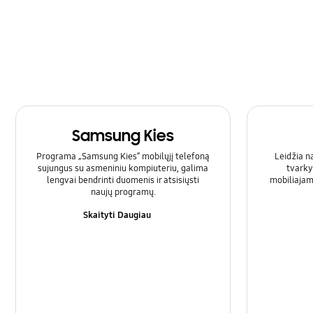
SNS
Samsung Apps
Skambutis ir kontaktai
Techninė įranga
Samsung Kies
Tinklas ir Wi-Fi
Programa „Samsung Kies“ mobilųjį telefoną
Leidžia n
Užrakinti
sujungus su asmeniniu kompiuteriu, galima
tvarky
lengvai bendrinti duomenis ir atsisiųsti
mobiliajam
naujų programų.
Skaityti Daugiau