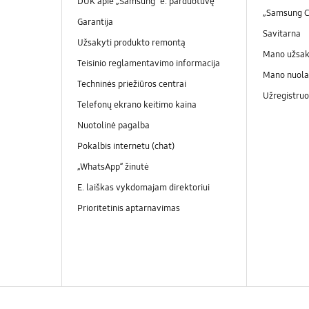
DUK apie „Samsung“ e. parduotuvę
„Samsung 
Garantija
Savitarna
Užsakyti produkto remontą
Mano užsa
Teisinio reglamentavimo informacija
Mano nuola
Techninės priežiūros centrai
Užregistruo
Telefonų ekrano keitimo kaina
Nuotolinė pagalba
Pokalbis internetu (chat)
„WhatsApp“ žinutė
E. laiškas vykdomajam direktoriui
Prioritetinis aptarnavimas