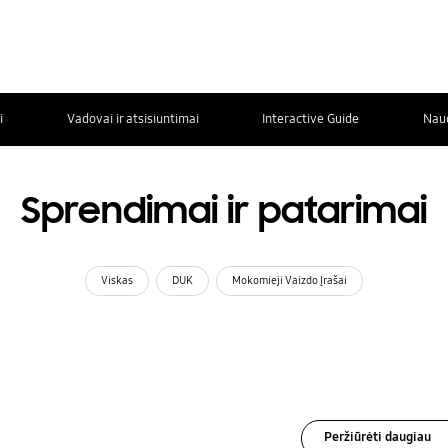
i
Vadovai ir atsisiuntimai
Interactive Guide
Nau
Sprendimai ir patarimai
Viskas
DUK
Mokomieji Vaizdo Įrašai
Peržiūrėti daugiau