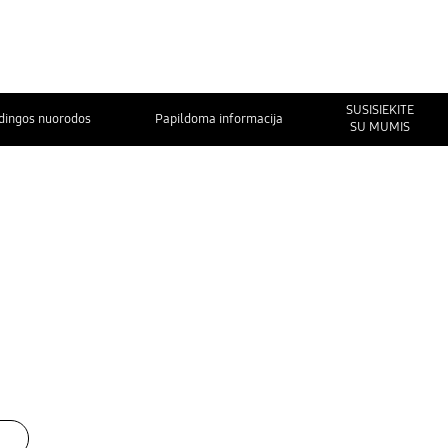
SUSISIEKITE
dingos nuorodos
Papildoma informacija
SU MUMIS