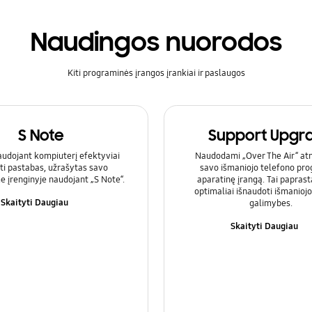
Naudingos nuorodos
Kiti programinės įrangos įrankiai ir paslaugos
S Note
Support Upgr
audojant kompiuterį efektyviai
Naudodami „Over The Air“ atn
ti pastabas, užrašytas savo
savo išmaniojo telefono pr
e įrenginyje naudojant „S Note“.
aparatinę įrangą. Tai papras
optimaliai išnaudoti išmanioj
Skaityti Daugiau
galimybes.
Skaityti Daugiau