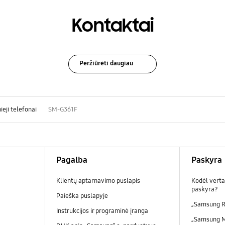
Kontaktai
Peržiūrėti daugiau
ieji telefonai
SM-G361F
Pagalba
Paskyra
Klientų aptarnavimo puslapis
Kodėl verta
paskyra?
Paieška puslapyje
„Samsung R
Instrukcijos ir programinė įranga
„Samsung 