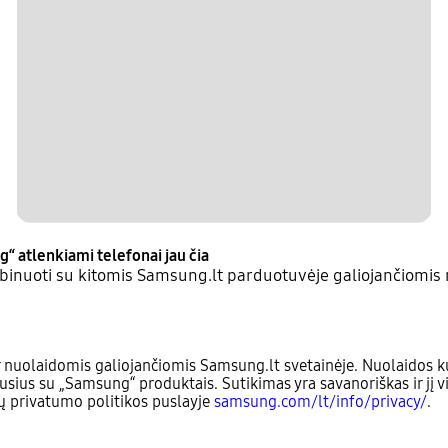
g“ atlenkiami telefonai jau čia
inuoti su kitomis Samsung.lt parduotuvėje galiojančiomis 
 nuolaidomis galiojančiomis Samsung.lt svetainėje. Nuolaidos ku
usius su „Samsung“ produktais. Sutikimas yra savanoriškas ir jį v
sų privatumo politikos puslayje
samsung.com/lt/info/privacy/
.