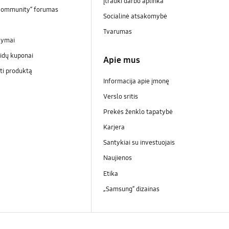
Įtrauki darbo aplinka
Community“ forumas
Socialinė atsakomybė
Tvarumas
kymai
idų kuponai
Apie mus
ti produktą
Informacija apie įmonę
Verslo sritis
Prekės ženklo tapatybė
Karjera
Santykiai su investuojais
Naujienos
Etika
„Samsung“ dizainas