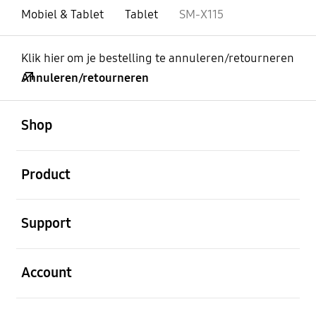
Mobiel & Tablet
Tablet
SM-X115
Klik hier om je bestelling te annuleren/retourneren
Annuleren/retourneren
Open
Footer Navigation
Shop
Open
Product
Open
Support
Open
Account
Open