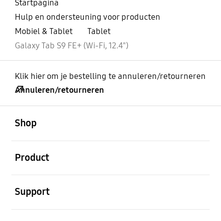
Startpagina
Hulp en ondersteuning voor producten
Mobiel & Tablet
Tablet
Galaxy Tab S9 FE+ (Wi-Fi, 12.4")
Klik hier om je bestelling te annuleren/retourneren
Annuleren/retourneren
Open
Footer Navigation
Shop
Open
Product
Open
Support
Open