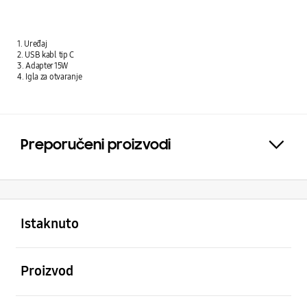
1. Uređaj
2. USB kabl tip C
3. Adapter 15W
4. Igla za otvaranje
Preporučeni proizvodi
Click to Expand
Otvori
Footer Navigation
Istaknuto
Otvori
Proizvod
Otvori