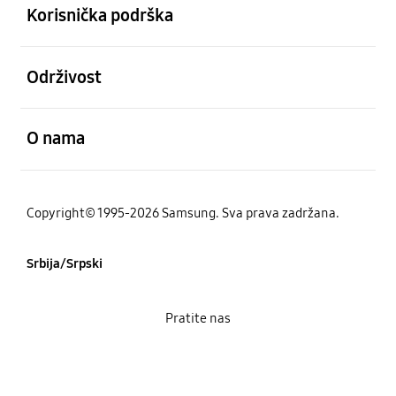
Korisnička podrška
Otvori
Održivost
Otvori
O nama
Copyright© 1995-2026 Samsung. Sva prava zadržana.
Srbija/Srpski
Pratite nas