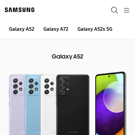
Skip
to
Pretraga
Navigation
content
Galaxy A52
Galaxy A52
Galaxy A72
Galaxy A52s 5G