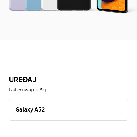
Buying Tool
UREĐAJ
Izaberi svoj uređaj
Galaxy A52