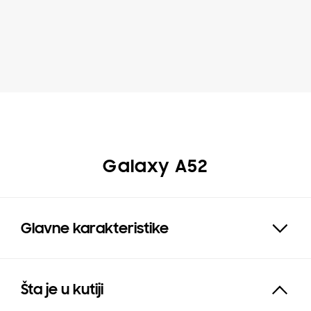
Galaxy A52
Glavne karakteristike
Expand
Šta je u kutiji
Click to Expand