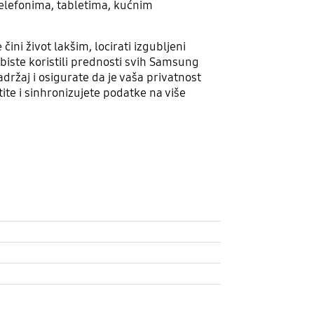
efonima, tabletima, kućnim
ni život lakšim, locirati izgubljeni
 biste koristili prednosti svih Samsung
držaj i osigurate da je vaša privatnost
e i sinhronizujete podatke na više