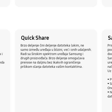
Quick Share
S
Brzo deljenje čini deljenje datoteka lakim, ne
Pri
samo između uređaja u blizini, već i onih udaljenih.
pod
 i
Radi sa širokim spektrom uređaja Samsung i
dod
drugih proizvođača. Brzo deljenje omogućava
Sam
leda
prenose na daljinu bez ikakvih ograničenja
ure
prilikom slanja datoteka vašim kontaktima.
nal
Uz
• P
• S
On
• N
dat