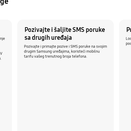
uge
Pozivajte i šaljite SMS poruke
P
sa drugih uređaja
enje
Loc
po
Pozivajte i primajte pozive i SMS poruke na svojim
drugim Samsung uređajima, koristeći mobilnu
TV
tarifu vašeg trenutnog broja telefona.
.