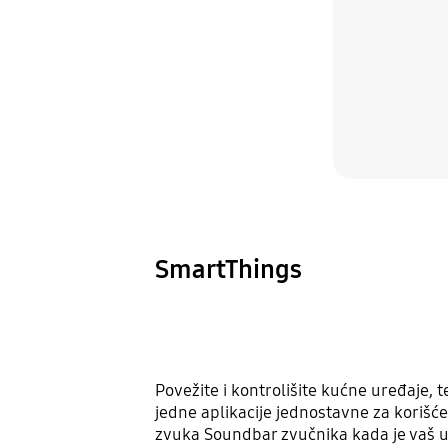
SmartThings
Povežite i kontrolišite kućne uređaje, 
jedne aplikacije jednostavne za korišćen
zvuka Soundbar zvučnika kada je vaš u