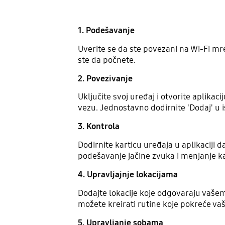
1. Podešavanje
Uverite se da ste povezani na Wi-Fi mr
ste da počnete.
2. Povezivanje
Uključite svoj uređaj i otvorite aplika
vezu. Jednostavno dodirnite 'Dodaj' u
3. Kontrola
Dodirnite karticu uređaja u aplikaciji d
podešavanje jačine zvuka i menjanje k
4. Upravljajnje lokacijama
Dodajte lokacije koje odgovaraju vašem
možete kreirati rutine koje pokreće vaš
5. Upravljanje sobama