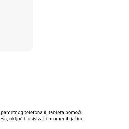
og pametnog telefona ili tableta pomoću
a, uključiti usisivač i promeniti jačinu