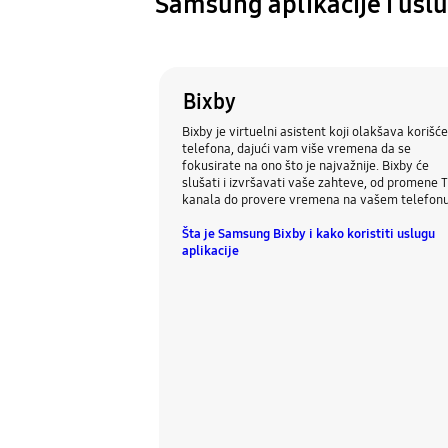
Samsung aplikacije i usl
Bixby
Bixby je virtuelni asistent koji olakšava korišć
telefona, dajući vam više vremena da se
fokusirate na ono što je najvažnije. Bixby će
slušati i izvršavati vaše zahteve, od promene 
kanala do provere vremena na vašem telefonu
Šta je Samsung Bixby i kako koristiti uslugu
aplikacije