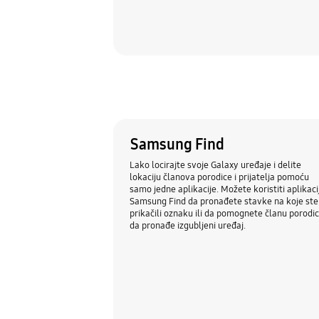
Samsung Find
Lako locirajte svoje Galaxy uređaje i delite
lokaciju članova porodice i prijatelja pomoću
samo jedne aplikacije. Možete koristiti aplikaci
Samsung Find da pronađete stavke na koje ste
prikačili oznaku ili da pomognete članu porodi
da pronađe izgubljeni uređaj.