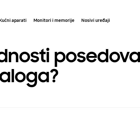
Kućni aparati
Monitori i memorije
Nosivi uređaji
ednosti posedova
aloga?