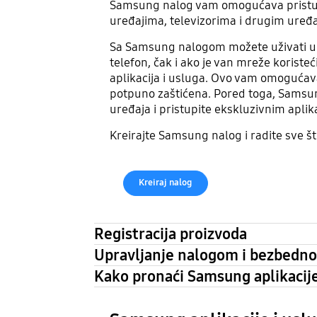
Samsung nalog vam omogućava pristu
uređajima, televizorima i drugim uređ
Sa Samsung nalogom možete uživati u ob
telefon, čak i ako je van mreže koriste
aplikacija i usluga. Ovo vam omogućava 
potpuno zaštićena. Pored toga, Samsun
uređaja i pristupite ekskluzivnim apl
Kreirajte Samsung nalog i radite sve
Kreiraj nalog
Registracija proizvoda
Upravljanje nalogom i bezbedno
Kako pronaći Samsung aplikacije