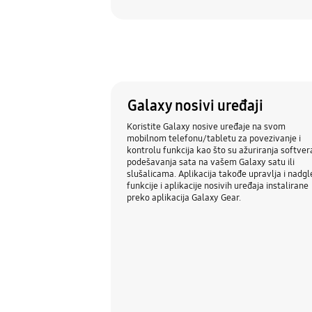
Galaxy nosivi uređaji
Koristite Galaxy nosive uređaje na svom
mobilnom telefonu/tabletu za povezivanje i
kontrolu funkcija kao što su ažuriranja softvera
podešavanja sata na vašem Galaxy satu ili
slušalicama. Aplikacija takođe upravlja i nadg
funkcije i aplikacije nosivih uređaja instalirane
preko aplikacija Galaxy Gear.