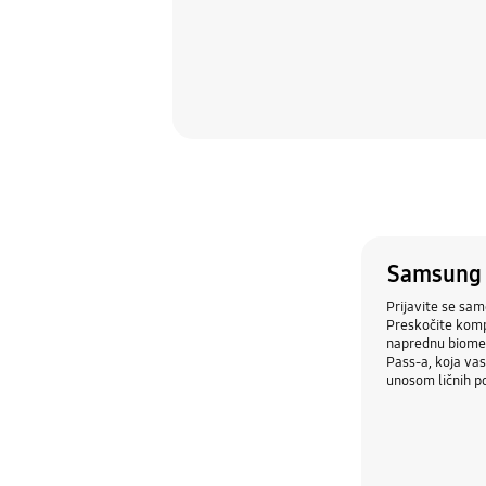
Samsung 
Prijavite se sam
Preskočite kompl
naprednu biomet
Pass-a, koja va
unosom ličnih p