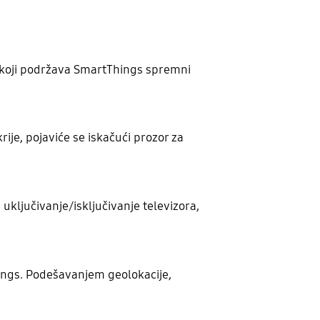
m koji podržava SmartThings spremni
ije, pojaviće se iskačući prozor za
 uključivanje/isključivanje televizora,
hings. Podešavanjem geolokacije,