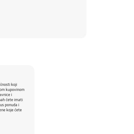
nosti koji
nom kupovinom
vnice i
mah ćete imati
nus ponuda i
ene koje ćete