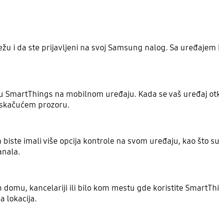
ežu i da ste prijavljeni na svoj Samsung nalog. Sa uređaje
ciju SmartThings na mobilnom uređaju. Kada se vaš uređaj otkr
 iskačućem prozoru.
a biste imali više opcija kontrole na svom uređaju, kao što su
anala.
 domu, kancelariji ili bilo kom mestu gde koristite SmartT
a lokacija.