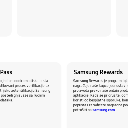
Pass
Samsung Rewards
o jednim dodirom otiska prsta.
Samsung Rewards je program lojal
ikovani proces verifikacije uz
nagrađuje naše kupce jednostav
rijsku autentifikaciju Samsung
proizvoda preko naše onlajn proda
s poštedi gnjavaže sa ručnim
aplikacije. Kada se pridružite, od
odataka.
koristi od besplatne isporuke, bo
popusta i zaradićete nagradne po
potrošiti na
samsung.com
.