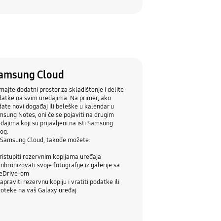
amsung Cloud
majte dodatni prostor za skladištenje i delite
atke na svim uređajima. Na primer, ako
ate novi događaj ili beleške u kalendar u
sung Notes, oni će se pojaviti na drugim
đajima koji su prijavljeni na isti Samsung
og.
 Samsung Cloud, takođe možete:
ristupiti rezervnim kopijama uređaja
inhronizovati svoje fotografije iz galerije sa
eDrive-om
apraviti rezervnu kopiju i vratiti podatke ili
oteke na vaš Galaxy uređaj