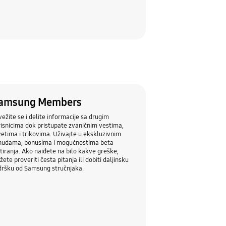
amsung Members
ežite se i delite informacije sa drugim
isnicima dok pristupate zvaničnim vestima,
etima i trikovima. Uživajte u ekskluzivnim
nudama, bonusima i mogućnostima beta
tiranja. Ako naiđete na bilo kakve greške,
ete proveriti česta pitanja ili dobiti daljinsku
dršku od Samsung stručnjaka.