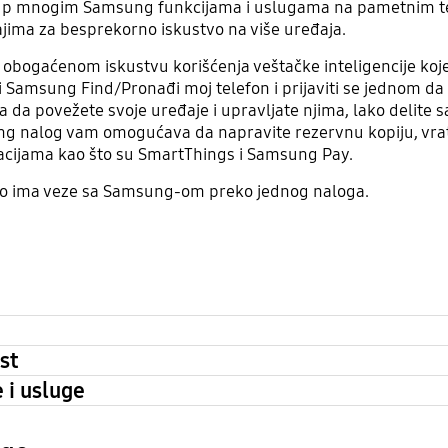
p mnogim Samsung funkcijama i uslugama na pametnim tel
ajima za besprekorno iskustvo na više uređaja.
ogaćenom iskustvu korišćenja veštačke inteligencije koje či
ći Samsung Find/Pronađi moj telefon i prijaviti se jednom da
da povežete svoje uređaje i upravljate njima, lako delite sa
g nalog vam omogućava da napravite rezervnu kopiju, vratit
ikacijama kao što su SmartThings i Samsung Pay.
 što ima veze sa Samsung-om preko jednog naloga.
st
 i usluge