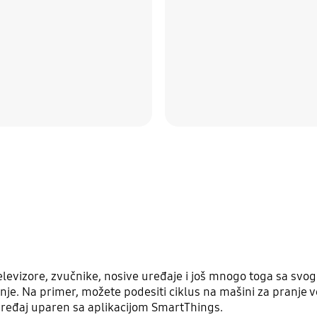
televizore, zvučnike, nosive uređaje i još mnogo toga sa sv
je. Na primer, možete podesiti ciklus na mašini za pranje veš
ređaj uparen sa aplikacijom SmartThings.