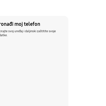
ronađi moj telefon
irajte svoj uređaj i daljinski zaštitite svoje
datke.