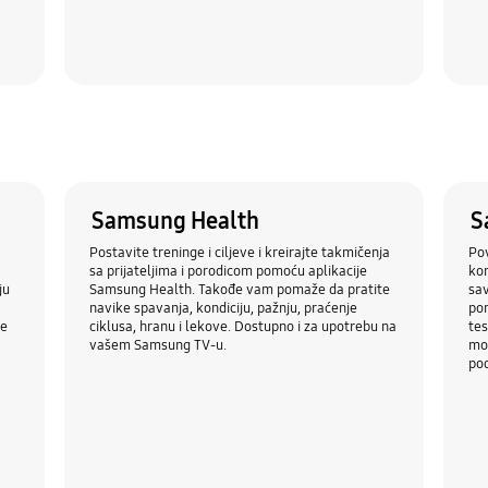
Samsung Health
S
Postavite treninge i ciljeve i kreirajte takmičenja
Pov
sa prijateljima i porodicom pomoću aplikacije
kor
ju
Samsung Health. Takođe vam pomaže da pratite
sav
navike spavanja, kondiciju, pažnju, praćenje
po
ce
ciklusa, hranu i lekove. Dostupno i za upotrebu na
tes
vašem Samsung TV-u.
mož
po