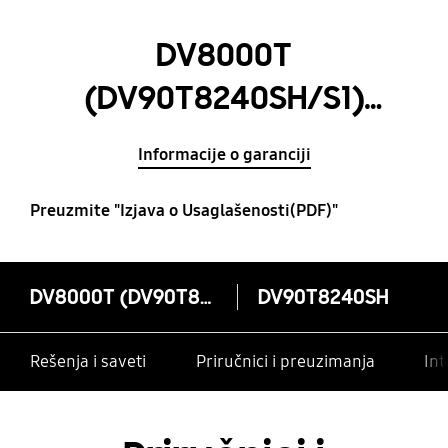
DV8000T
(DV90T8240SH/S1)
Kombinovana mašina
Informacije o garanciji
sa AI Kontrolom, 9kg
Preuzmite "Izjava o Usaglašenosti(PDF)"
DV8000T (DV90T8240SH/S1) Kombinovana mašina sa AI Kontrolom, 9kg
DV90T8240SH
Rešenja i saveti
Priručnici i preuzimanja
Int