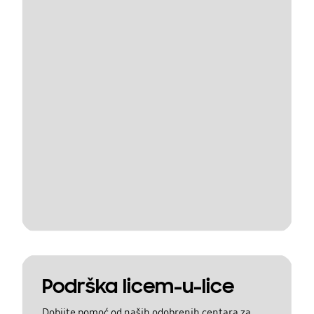
Podrška licem-u-lice
Dobijte pomoć od naših odobrenih centara za