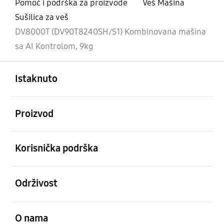
Pomoć i podrška za proizvode
Veš Mašina
Sušilica za veš
DV8000T (DV90T8240SH/S1) Kombinovana mašina
sa AI Kontrolom, 9kg
Otvori
Footer Navigation
Istaknuto
Otvori
Proizvod
Otvori
Korisnička podrška
Otvori
Održivost
Otvori
O nama