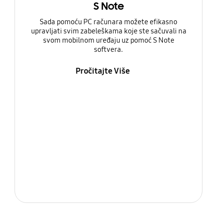
S Note
Sada pomoću PC računara možete efikasno
upravljati svim zabeleškama koje ste sačuvali na
svom mobilnom uređaju uz pomoć S Note
softvera.
Pročitajte Više