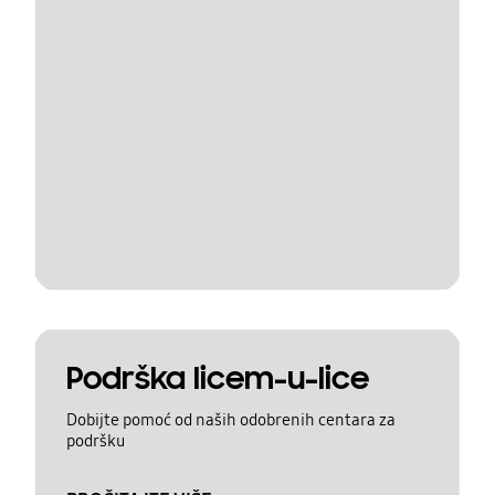
Podrška licem-u-lice
Dobijte pomoć od naših odobrenih centara za
podršku