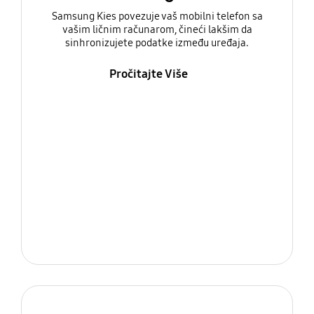
Samsung Kies povezuje vaš mobilni telefon sa
vašim ličnim računarom, čineći lakšim da
sinhronizujete podatke između uređaja.
Pročitajte Više