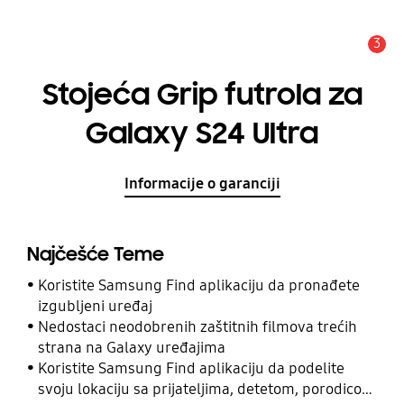
3
Upozorenje
Stojeća Grip futrola za
Galaxy S24 Ultra
Informacije o garanciji
Najčešće Teme
Koristite Samsung Find aplikaciju da pronađete
izgubljeni uređaj
Nedostaci neodobrenih zaštitnih filmova trećih
strana na Galaxy uređajima
Koristite Samsung Find aplikaciju da podelite
svoju lokaciju sa prijateljima, detetom, porodicom