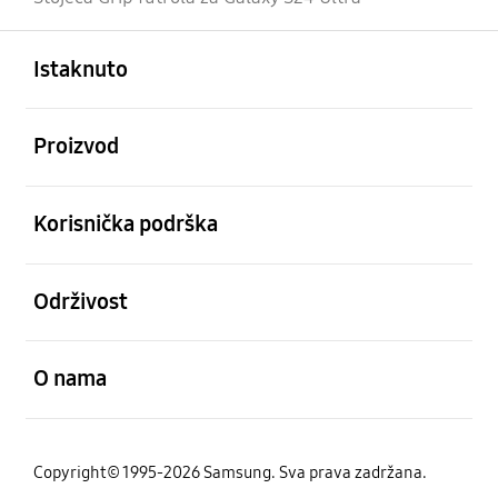
Otvori
Footer Navigation
Istaknuto
Otvori
Proizvod
Otvori
Korisnička podrška
Otvori
Održivost
Otvori
O nama
Copyright© 1995-2026 Samsung. Sva prava zadržana.