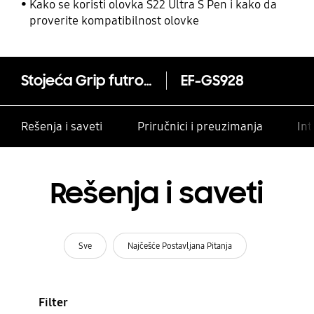
i drugim kontaktima
Kako se koristi olovka S22 Ultra S Pen i kako da
proverite kompatibilnost olovke
Stojeća Grip futrola za Galaxy S24 Ultra
EF-GS928
Rešenja i saveti
Priručnici i preuzimanja
Int
Rešenja i saveti
Sve
Najčešće Postavljana Pitanja
Filter