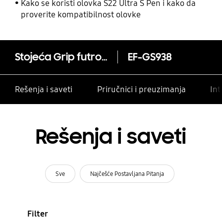
i drugim kontaktima
Kako se koristi olovka S22 Ultra S Pen i kako da
proverite kompatibilnost olovke
Stojeća Grip futrola za Galaxy S25 Ultra
EF-GS938
Rešenja i saveti
Priručnici i preuzimanja
Int
Rešenja i saveti
Sve
Najčešće Postavljana Pitanja
Filter