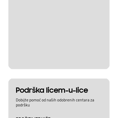
Podrška licem-u-lice
Dobijte pomoć od naših odobrenih centara za
podršku