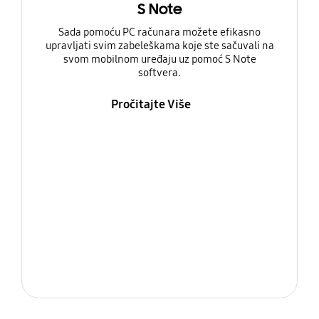
S Note
Sada pomoću PC računara možete efikasno
upravljati svim zabeleškama koje ste sačuvali na
svom mobilnom uređaju uz pomoć S Note
softvera.
Pročitajte Više