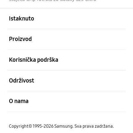
Otvori
Footer Navigation
Istaknuto
Otvori
Proizvod
Otvori
Korisnička podrška
Otvori
Održivost
Otvori
O nama
Copyright© 1995-2026 Samsung. Sva prava zadržana.