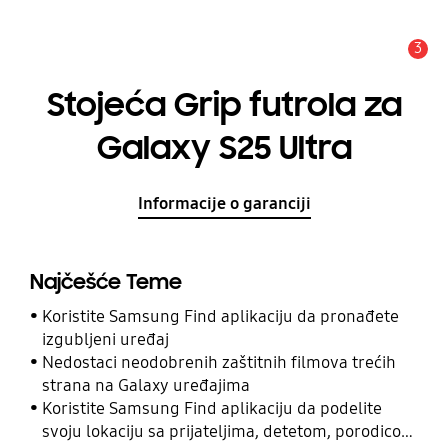
3
Upozorenje
Stojeća Grip futrola za
Galaxy S25 Ultra
Informacije o garanciji
Najčešće Teme
Koristite Samsung Find aplikaciju da pronađete
izgubljeni uređaj
Nedostaci neodobrenih zaštitnih filmova trećih
strana na Galaxy uređajima
Koristite Samsung Find aplikaciju da podelite
svoju lokaciju sa prijateljima, detetom, porodicom