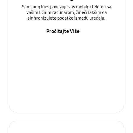
Samsung Kies povezuje vaš mobilni telefon sa
vašim ličnim računarom, čineći lakšim da
sinhronizujete podatke između uređaja.
Pročitajte Više