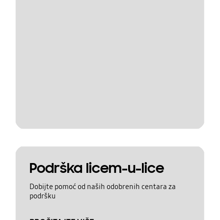
Podrška licem-u-lice
Dobijte pomoć od naših odobrenih centara za
podršku