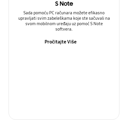
S Note
Sada pomoću PC računara možete efikasno
upravljati svim zabeleškama koje ste sačuvali na
svom mobilnom uređaju uz pomoć S Note
softvera.
Pročitajte Više