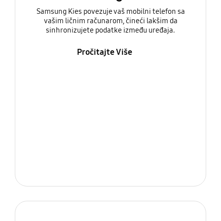
Samsung Kies povezuje vaš mobilni telefon sa
vašim ličnim računarom, čineći lakšim da
sinhronizujete podatke između uređaja.
Pročitajte Više