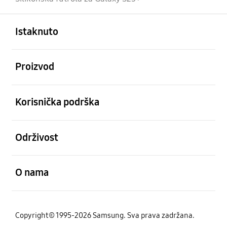
Otvori
Footer Navigation
Istaknuto
Otvori
Proizvod
Otvori
Korisnička podrška
Otvori
Održivost
Otvori
O nama
Copyright© 1995-2026 Samsung. Sva prava zadržana.