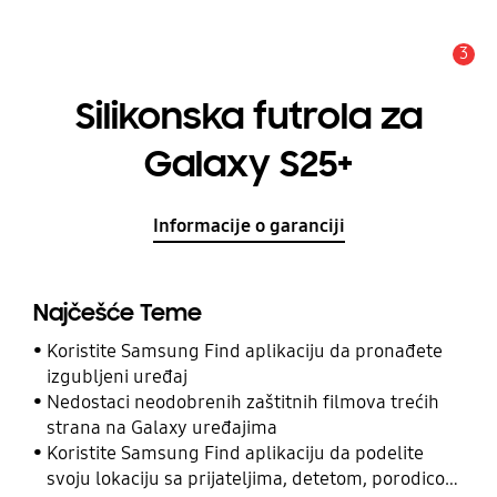
3
Upozorenje
Silikonska futrola za
Galaxy S25+
Informacije o garanciji
Najčešće Teme
Koristite Samsung Find aplikaciju da pronađete
izgubljeni uređaj
Nedostaci neodobrenih zaštitnih filmova trećih
strana na Galaxy uređajima
Koristite Samsung Find aplikaciju da podelite
svoju lokaciju sa prijateljima, detetom, porodicom