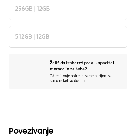
256GB | 12GB
512GB | 12GB
Želiš da izabereš pravi kapacitet
memorije za tebe?
Odredi svoje potrebe za memorijom sa
samo nekoliko dodira.
Povezivanje
Povezivanje
tooltip Close