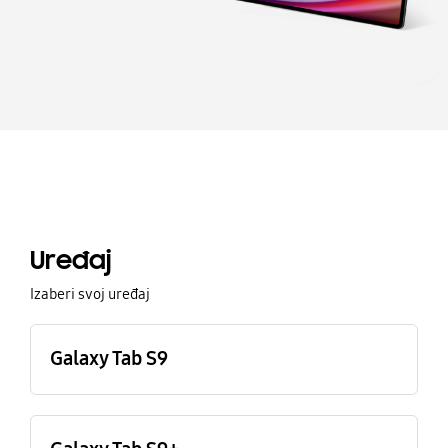
Buying Tool
Uređaj
Izaberi svoj uređaj
Galaxy Tab S9