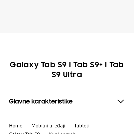
Galaxy Tab S9 I Tab S9+ I Tab
S9 Ultra
Glavne karakteristike
Expand
Home
Mobilni uređaji
Tableti