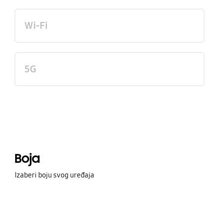
Wi-Fi
5G
Boja
Izaberi boju svog uređaja