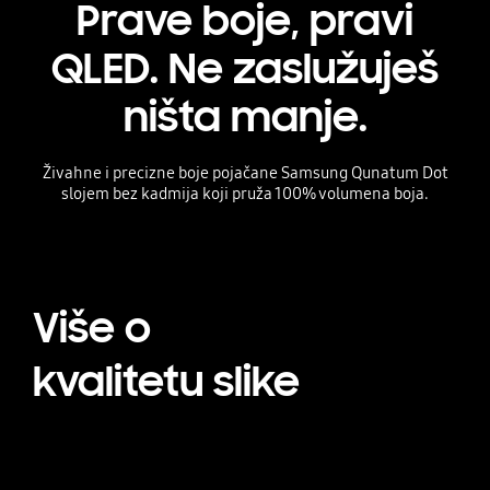
Prave boje, pravi
QLED. Ne zaslužuješ
ništa manje.
Živahne i precizne boje pojačane Samsung Qunatum Dot
slojem bez kadmija koji pruža 100% volumena boja.
Više o
kvalitetu slike