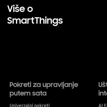
Više o
SmartThings
Pokreti za upravljanje
Uš
putem sata
in
Univerzalni pokreti
AI 