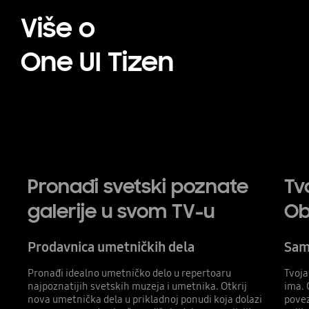
Više o
One UI Tizen
Pronađi svetski poznate
Tv
galerije u svom TV-u
Ob
Prodavnica umetničkih dela
Sam
Pronađi idealno umetničko delo u repertoaru
Tvoja
najpoznatijih svetskih muzeja i umetnika. Otkrij
ima. 
nova umetnička dela u prikladnoj ponudi koja dolazi
povez