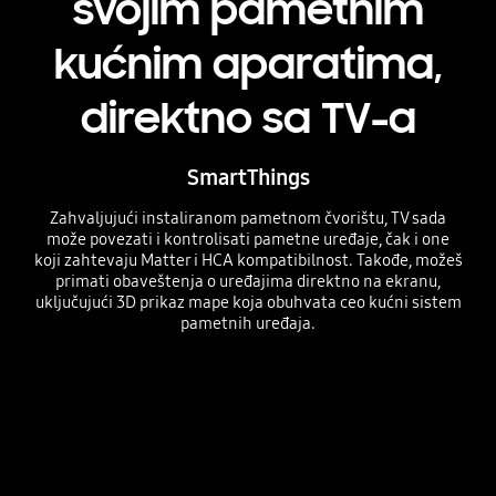
svojim pametnim
kućnim aparatima,
direktno sa TV-a
SmartThings
Zahvaljujući instaliranom pametnom čvorištu, TV sada
može povezati i kontrolisati pametne uređaje, čak i one
koji zahtevaju Matter i HCA kompatibilnost. Takođe, možeš
primati obaveštenja o uređajima direktno na ekranu,
uključujući 3D prikaz mape koja obuhvata ceo kućni sistem
pametnih uređaja.
Playing video