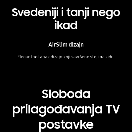
Svedeniji i tanji nego
ikad
AirSlim dizajn
Elegantno tanak dizajn koji savršeno stoji na zidu.
Playing video
Sloboda
prilagođavanja TV
postavke