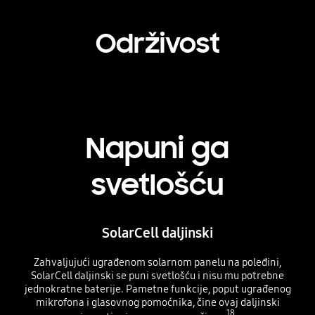
Održivost
Napuni ga
svetlošću
SolarCell daljinski
Zahvaljujući ugrađenom solarnom panelu na poleđini,
SolarCell daljinski se puni svetlošću i nisu mu potrebne
jednokratne baterije. Pametne funkcije, poput ugrađenog
mikrofona i glasovnog pomoćnika, čine ovaj daljinski
18