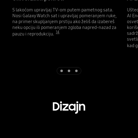
S lakoćom upravljaj TV-om putem pametnog sata.
Ušted
Nosi Galaxy Watch sat i upravljaj pomeranjem ruke,
AI En
na primer skupljanjem prstiju ako želiš da izabereš
osvet
neku opciju ili pomeranjem zgloba napred-nazad za
koriš
14
sadrž
pauzu i reprodukciju.
svetl
kad g
Indicator 1
Indicator 2
Indicator 3
Dizajn