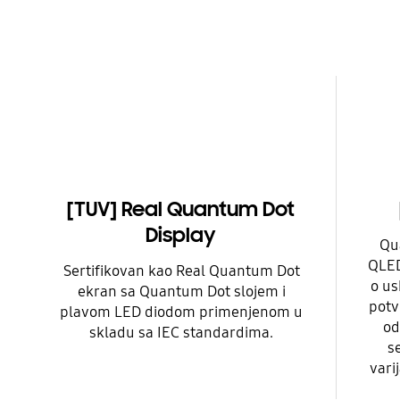
[TUV] Real Quantum Dot
Display
Qua
QLED
Sertifikovan kao Real Quantum Dot
o us
ekran sa Quantum Dot slojem i
potv
plavom LED diodom primenjenom u
od
skladu sa IEC standardima.
s
vari