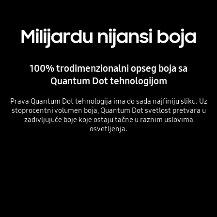
Milijardu nijansi boja
100% trodimenzionalni opseg boja sa
Quantum Dot tehnologijom
Prava Quantum Dot tehnologija ima do sada najfiniju sliku. Uz
stoprocentni volumen boja, Quantum Dot svetlost pretvara u
zadivljujuće boje koje ostaju tačne u raznim uslovima
osvetljenja.
Playing video