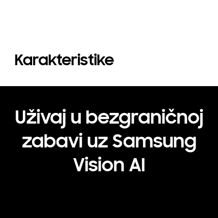
Karakteristike
Uživaj u bezgraničnoj
zabavi uz Samsung
Vision AI
Playing video