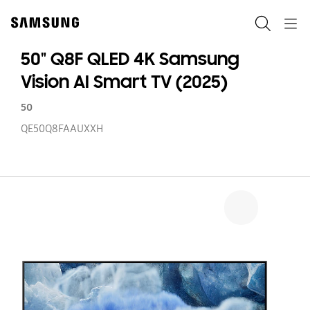
Skip
to
Pretraga
Navigation
content
50" Q8F QLED 4K Samsung
Vision AI Smart TV (2025)
50
QE50Q8FAAUXXH
50
Q
Q
4
S