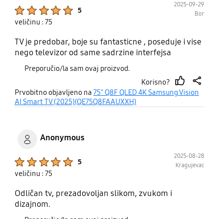
2025-09-29
Product Ratings :
5
Bor
veličinu : 75
TV je predobar, boje su fantasticne , poseduje i vise
nego televizor od same sadrzine interfejsa
Preporučio/la sam ovaj proizvod.
Korisno?
thumb
share
Prvobitno objavljeno na
75" Q8F QLED 4K Samsung Vision
up
AI Smart TV (2025)(QE75Q8FAAUXXH)
Anonymous
2025-08-28
Product Ratings :
5
Kragujevac
veličinu : 75
Odličan tv, prezadovoljan slikom, zvukom i
dizajnom.