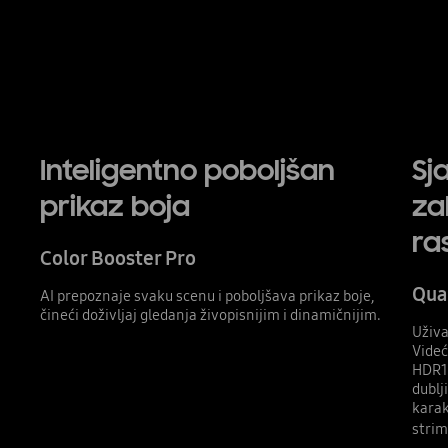
Inteligentno poboljšan
Sja
prikaz boja
za
ra
Color Booster Pro
Qua
AI prepoznaje svaku scenu i poboljšava prikaz boje,
čineći doživljaj gledanja živopisnijim i dinamičnijim.
Uživa
Videć
HDR10
dublj
karak
strim