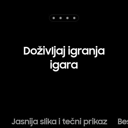
Indicator 1
Indicator 2
Indicator 3
Indicator 4
Doživljaj igranja
igara
Jasnija slika i tečni prikaz
Be