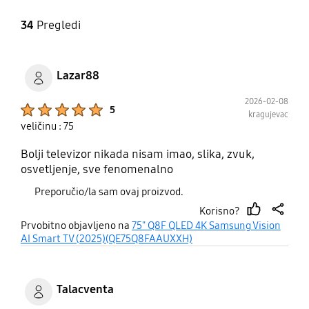
34
Pregledi
Lazar88
2026-02-08
Product Ratings :
5
kragujevac
veličinu : 75
Bolji televizor nikada nisam imao, slika, zvuk,
osvetljenje, sve fenomenalno
Preporučio/la sam ovaj proizvod.
Korisno?
thumb
share
Prvobitno objavljeno na
75" Q8F QLED 4K Samsung Vision
up
AI Smart TV (2025)(QE75Q8FAAUXXH)
Talacventa