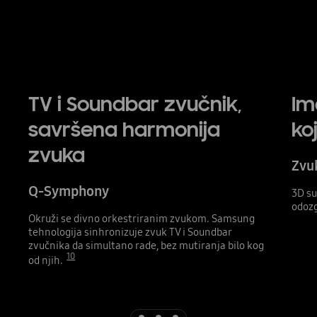
Playing video
TV i Soundbar zvučnik,
Im
savršena harmonija
ko
zvuka
Zvuk
Q-Symphony
3D su
odozg
Okruži se divno orkestriranim zvukom. Samsung
tehnologija sinhronizuje zvuk TV i Soundbar
zvučnika da simultano rade, bez mutiranja bilo kog
10
od njih.
Indicator 1
Indicator 2
Indicator 3