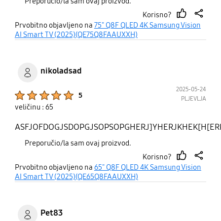
Preporučio/la sam ovaj proizvod.
Korisno?
thumb
share
Prvobitno objavljeno na
75" Q8F QLED 4K Samsung Vision
up
AI Smart TV (2025)(QE75Q8FAAUXXH)
nikoladsad
2025-05-24
Product Ratings :
5
PLJEVLJA
veličinu : 65
ASFJOFDOGJSDOPGJSOPSOPGHERJ]YHERJKHEK[H[E
Preporučio/la sam ovaj proizvod.
Korisno?
thumb
share
Prvobitno objavljeno na
65" Q8F QLED 4K Samsung Vision
up
AI Smart TV (2025)(QE65Q8FAAUXXH)
Pet83