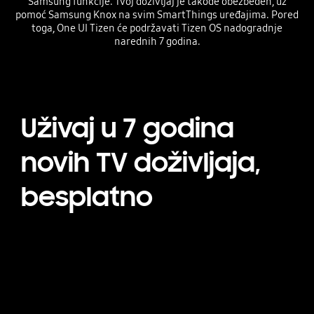
Samsung funkcije. Tvoj doživljaj je takođe obezbeđen, uz
pomoć Samsung Knox na svim SmartThings uređajima. Pored
toga, One UI Tizen će podržavati Tizen OS nadogradnje
narednih 7 godina.
Uživaj u 7 godina
novih TV doživljaja,
besplatno