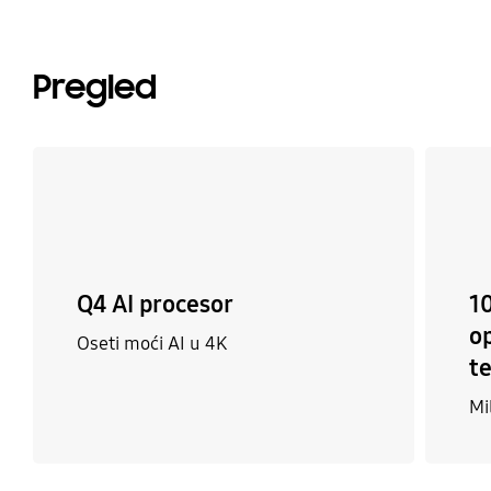
Pregled
Q4 AI procesor
1
o
Oseti moći AI u 4K
t
Mi