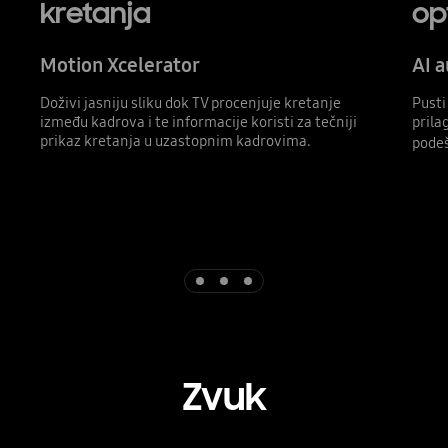
kretanja
op
Motion Xcelerator
AI a
Doživi jasniju sliku dok TV procenjuje kretanje
Pusti
između kadrova i te informacije koristi za tečniji
prila
prikaz kretanja u uzastopnim kadrovima.
podeš
Indicator 1
Indicator 2
Indicator 3
Zvuk