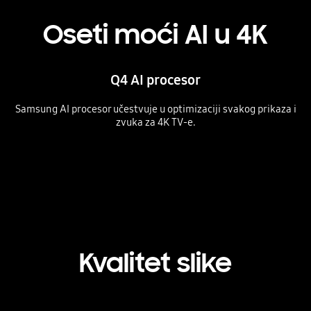
Oseti moći AI u 4K
Q4 AI procesor
Samsung AI procesor učestvuje u optimizaciji svakog prikaza i
zvuka za 4K TV-e.
Playing video
Kvalitet slike