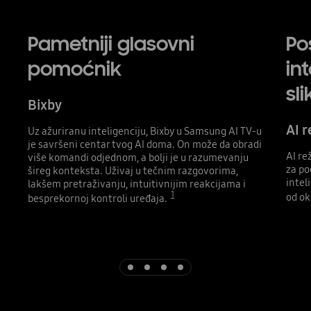
Pametniji glasovni
Po
pomoćnik
in
sli
Bixby
AI 
Uz ažuriranu inteligenciju, Bixby u Samsung AI TV-u
je savršeni centar tvog AI doma. On može da obradi
AI re
više komandi odjednom, a bolji je u razumevanju
za po
šireg konteksta. Uživaj u tečnim razgovorima,
intel
lakšem pretraživanju, intuitivnijim reakcijama i
1
od ok
besprekornoj kontroli uređaja.
Indicator 1
Indicator 2
Indicator 3
Indicator 4