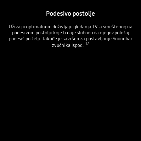
Podesivo postolje
Uživaj u optimalnom doživljaju gledanja TV-a smeštenog na
podesivom postolju koje ti daje slobodu da njegov položaj
podesiš po želji. Takođe je savršen za postavljanje Soundbar
17
zvučnika ispod.
Sloboda prilagođavanja TV postavke
Playing video