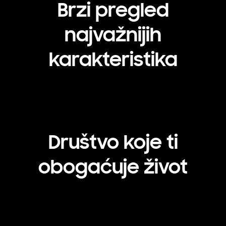
Brzi pregled
najvažnijih
karakteristika
Društvo koje ti
obogaćuje život