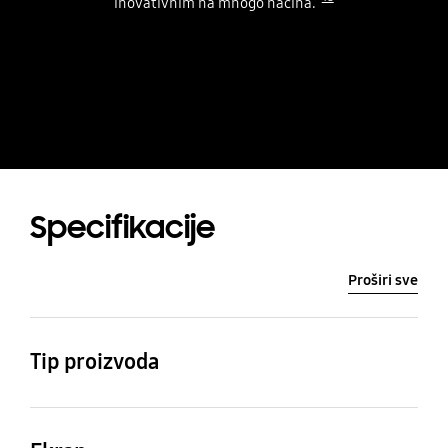
inovativnim na mnogo načina.
Specifikacije
Proširi sve
Tip proizvoda
QLED