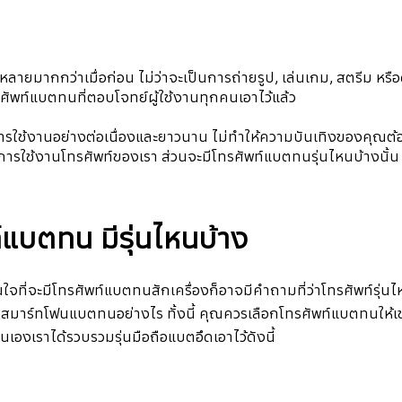
ลายมากกว่าเมื่อก่อน ไม่ว่าจะเป็นการถ่ายรูป, เล่นเกม, สตรีม หรือ
ัพท์แบตทนที่ตอบโจทย์ผู้ใช้งานทุกคนเอาไว้แล้ว
ใช้งานอย่างต่อเนื่องและยาวนาน ไม่ทำให้ความบันเทิงของคุณต้องส
ารใช้งานโทรศัพท์ของเรา ส่วนจะมีโทรศัพท์แบตทนรุ่นไหนบ้างนั้
์แบตทน มีรุ่นไหนบ้าง
จที่จะมีโทรศัพท์แบตทนสักเครื่องก็อาจมีคำถามที่ว่าโทรศัพท์รุ่
้อสมาร์ทโฟนแบตทนอย่างไร ทั้งนี้ คุณควรเลือกโทรศัพท์แบตทนให้เข
องเราได้รวบรวมรุ่นมือถือแบตอึดเอาไว้ดังนี้