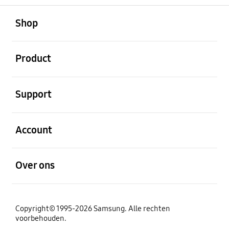
Open
Footer Navigation
Shop
Open
Product
Open
Support
Open
Account
Open
Over ons
Copyright© 1995-2026 Samsung. Alle rechten
voorbehouden.