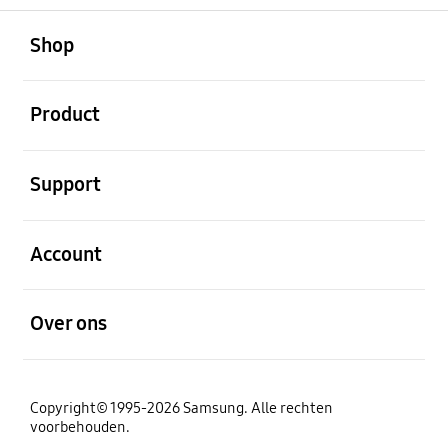
Open
Footer Navigation
Shop
Open
Product
Open
Support
Open
Account
Open
Over ons
Copyright© 1995-2026 Samsung. Alle rechten
voorbehouden.