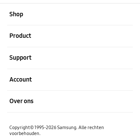
Open
Footer Navigation
Shop
Open
Product
Open
Support
Open
Account
Open
Over ons
Copyright© 1995-2026 Samsung. Alle rechten
voorbehouden.