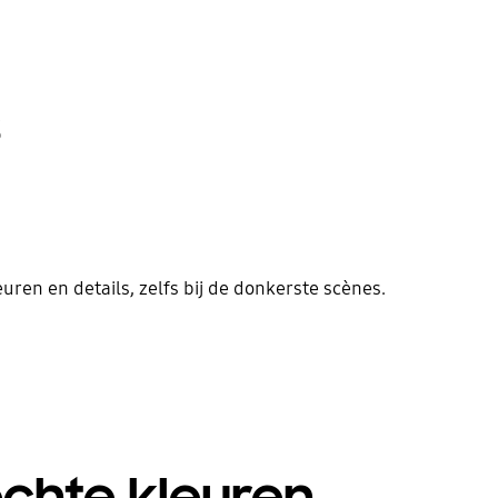
s
ren en details, zelfs bij de donkerste scènes.
chte kleuren