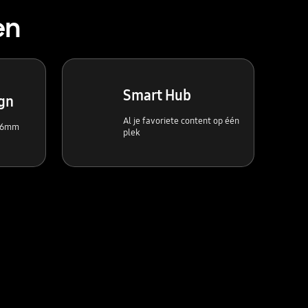
en
Smart Hub
ign
Al je favoriete content op één
 26mm
plek