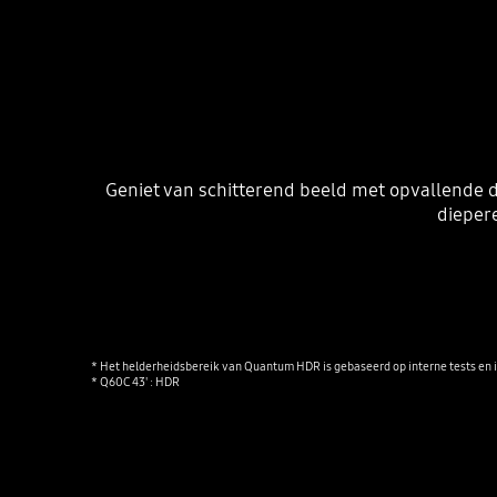
Geniet van schitterend beeld met opvallende 
dieper
* Het helderheidsbereik van Quantum HDR is gebaseerd op interne tests en is
* Q60C 43' : HDR