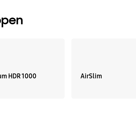
ppen
um HDR 1000
AirSlim