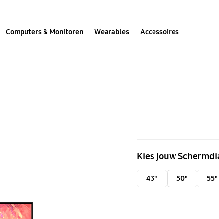
Computers & Monitoren
Wearables
Accessoires
75"
QLED
Kies jouw Schermdi
4K
Smart
43"
50"
55"
TV
Q67C