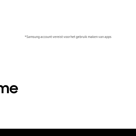
*Samsung account vereist voor het gebruik maken van apps
ame