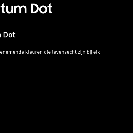
ntum Dot
m Dot
enemende kleuren die levensecht zijn bij elk
Playing video