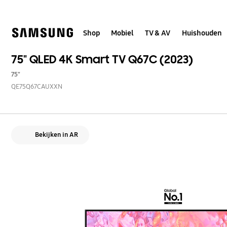
Skip
to
content
Shop
Mobiel
TV & AV
Huishouden
75" QLED 4K Smart TV Q67C (2023)
75"
QE75Q67CAUXXN
Bekijken in AR