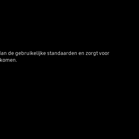
an de gebruikelijke standaarden en zorgt voor
rkomen.
Playing video