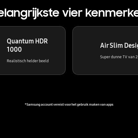
elangrijkste vier kenmerk
Quantum HDR
Air Slim Des
1000
Super dunne TV van
Realistisch helder beeld
*Samsung account vereist voor het gebruik maken van apps